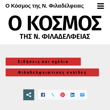
Μετάβαση
Ο Κόσμος της Ν. Φιλαδέλφειας
στο
περιεχόμενο
Ειδήσεις και σχόλια
Φιλαδελφειώτικες σελίδες