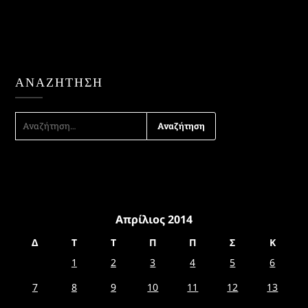
ΑΝΑΖΉΤΗΣΗ
ΑΝΑΖΉΤΗΣΗ
ΓΙΑ:
Απρίλιος 2014
Δ
Τ
Τ
Π
Π
Σ
Κ
1
2
3
4
5
6
7
8
9
10
11
12
13