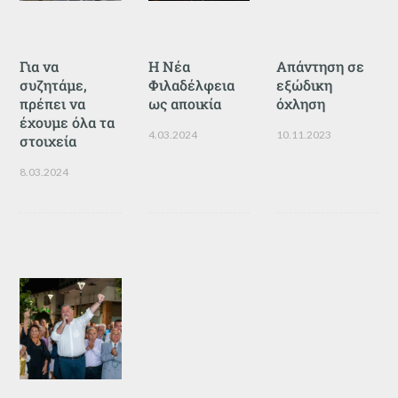
Για να
Η Νέα
Απάντηση σε
συζητάμε,
Φιλαδέλφεια
εξώδικη
πρέπει να
ως αποικία
όχληση
έχουμε όλα τα
4.03.2024
10.11.2023
στοιχεία
8.03.2024