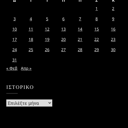
Δ
Τ
Τ
Π
Π
Σ
Κ
1
2
3
4
5
6
7
8
9
10
11
12
13
14
15
16
17
18
19
20
21
22
23
24
25
26
27
28
29
30
31
« Φεβ
Απρ »
ΙΣΤΟΡΙΚΌ
Ιστορικό