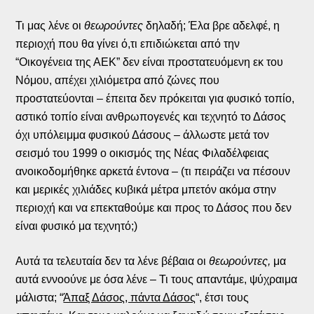
Τι μας λένε οι
θεωρούντες
δηλαδή; Έλα βρε αδελφέ, η
περιοχή που θα γίνει ό,τι επιδιώκεται από την
“Οικογένεια της ΑΕΚ” δεν είναι προστατευόμενη εκ του
Νόμου, απέχει χιλιόμετρα από ζώνες που
προστατεύονται – έπειτα δεν πρόκειται για φυσικό τοπίο,
αστικό τοπίο είναι ανθρωπογενές και τεχνητό το Δάσος
όχι υπόλειμμα φυσικού Δάσους – άλλωστε μετά τον
σεισμό του 1999 ο οικισμός της Νέας Φιλαδέλφειας
ανοικοδομήθηκε αρκετά έντονα – (τι πειράζει να πέσουν
και μερικές χιλιάδες κυβικά μέτρα μπετόν ακόμα στην
περιοχή και να επεκταθούμε και προς το Δάσος που δεν
είναι φυσικό μα τεχνητό;)
Αυτά τα τελευταία δεν τα λένε βέβαια οι
θεωρούντες,
μα
αυτά εννοούνε με όσα λένε – Τι τους απαντάμε, ψύχραιμα
μάλιστα; “
Άπαξ Δάσος, πάντα Δάσος
“, έτσι τους