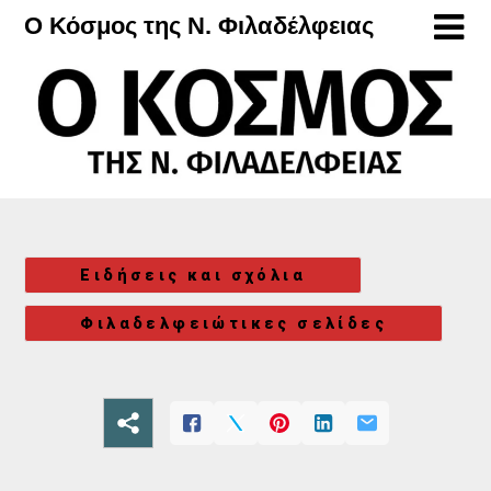
Μετάβαση
Ο Κόσμος της Ν. Φιλαδέλφειας
στο
περιεχόμενο
Ειδήσεις και σχόλια
Φιλαδελφειώτικες σελίδες