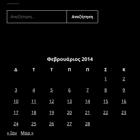
ΑΝΑΖΉΤΗΣΗ
ΓΙΑ:
Φεβρουάριος 2014
Δ
Τ
Τ
Π
Π
Σ
Κ
1
2
3
4
5
6
7
8
9
10
11
12
13
14
15
16
17
18
19
20
21
22
23
24
25
26
27
28
« Ιαν
Μαρ »