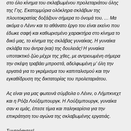
στο όλο κίνημα του σκλαβωμένου προλεταριάτου όλης
της Γης. Εκατομμύρια ολόκληρα σκλάβων της
πλουτοκρατίας δοξάζουν σήμερα το όνομά του. … Μα
ακόμα ο Λένιν και το αθάνατο έργο του είναι εκείνο που
έδωκε σαφή και καθωρισμένο χαρακτήρα στο κίνημα το
δικό μας, το κίνημα της σκλάβας γυναίκας. Η γυναίκα
σκλάβα του άντρα (και) της δουλειάς! Η γυναίκα
υποτακτικό ζώο μέχρι της χθες, με αντρειωμένη σήμερα
την σκέψη τραβάει μπροστά, αδελφωμένη μ’ όλη την
εργατιά για το γκρέμισμα του καπιταλισμού και την
εγκαθίδρυση της δικτατορίας του προλεταριάτου.
Ας είναι για μας φωτεινά σύμβολα ο Λένιν, ο Λήμπκνεχτ
και η Ρόζα Λούξεμπουργκ. Η Λούξεμπουργκ, γυναίκα
σαν κι εμάς, έπεσε τίμια και παληκαρίσια για την
επικράτηση του αγώνα της σκλαβωμένης εργατιάς.
Συντρόφισες!