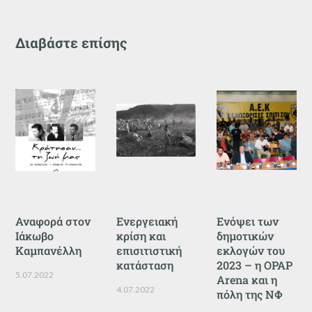
Διαβάστε επίσης
Αναφορά στον
Ενεργειακή
Ενόψει των
Ιάκωβο
κρίση και
δημοτικών
Καμπανέλλη
επισιτιστική
εκλογών του
κατάσταση
2023 – η OPAP
5.07.2022
Arena και η
4.07.2022
πόλη της ΝΦ