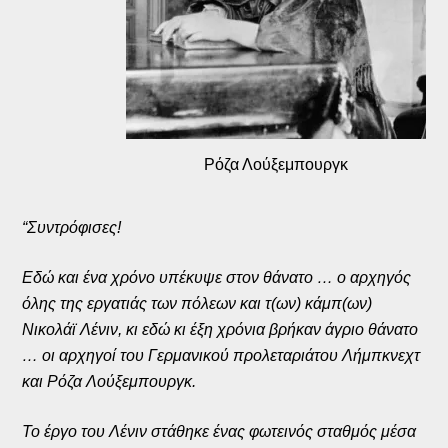
Ρόζα Λούξεμπουργκ
“Συντρόφισες!
Εδώ και ένα χρόνο υπέκυψε στον θάνατο … ο αρχηγός
όλης της εργατιάς των πόλεων και τ(ων) κάμπ(ων)
Νικολάϊ Λένιν, κι εδώ κι έξη χρόνια βρήκαν άγριο θάνατο
… οι αρχηγοί του Γερμανικού προλεταριάτου Λήμπκνεχτ
και Ρόζα Λούξεμπουργκ.
Το έργο του Λένιν στάθηκε ένας φωτεινός σταθμός μέσα