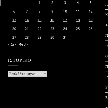
1
2
3
4
5
Ι
6
7
8
9
10
11
12
Κ
13
14
15
16
17
18
19
Α
20
21
22
23
24
25
26
Π
27
28
29
30
31
« Δεκ
Φεβ »
Γ
Ο
ΙΣΤΟΡΙΚΌ
Π
Ιστορικό
Ι
Σ
Β
Τ