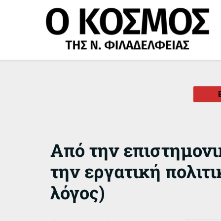
Μετάβαση
στο
περιεχόμενο
Από την επιστημονικ
την εργατική πολιτι
λόγος)