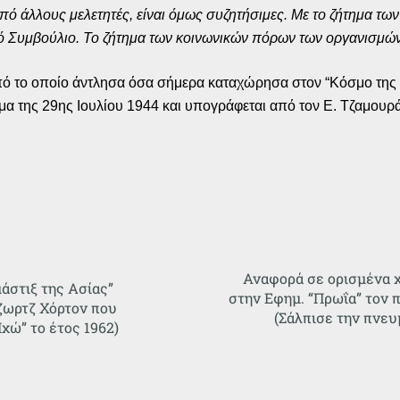
ό άλλους μελετητές, είναι όμως συζητήσιμες. Με το ζήτημα των
ό Συμβούλιο. Το ζήτημα των κοινωνικών πόρων των οργανισμών 
 το οποίο άντλησα όσα σήμερα καταχώρησα στον “Κόσμο της Ν.
α της 29ης Ιουλίου 1944 και υπογράφεται από τον Ε. Τζαμουρ
Αναφορά σε ορισμένα 
μάστιξ της Ασίας”
στην Εφημ. “Πρωΐα” τον 
Τζωρτζ Χόρτον που
(Σάλπισε την πνευ
χώ” το έτος 1962)