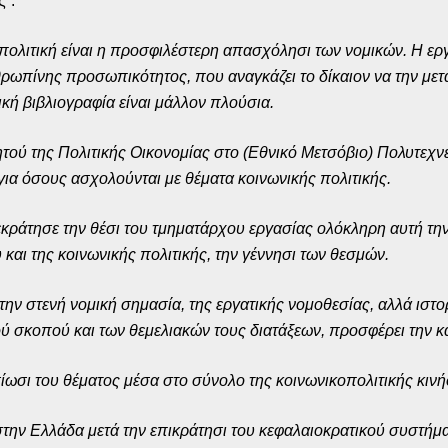
”:
 πολιτική είναι η προσφιλέστερη απασχόλησι των νομικών. Η εργ
ρωπίνης προσωπικότητος, που αναγκάζει το δίκαιον να την μετ
κή βιβλιογραφία είναι μάλλον πλούσια.
ού της Πολιτικής Οικονομίας στο (Εθνικό Μετσόβιο) Πολυτεχνείο
ια όσους ασχολούνται με θέματα κοινωνικής πολιτικής.
εκράτησε την θέσι του τμηματάρχου εργασίας ολόκληρη αυτή τ
ου και της κοινωνικής πολιτικής, την γέννησι των θεσμών.
την στενή νομική σημασία, της εργατικής νομοθεσίας, αλλά ιστο
κού σκοπού και των θεμελιακών τους διατάξεων, προσφέρει την 
ισίωσι του θέματος μέσα στο σύνολο της κοινωνικοπολιτικής κιν
στην Ελλάδα μετά την επικράτησι του κεφαλαιοκρατικού συστήμα