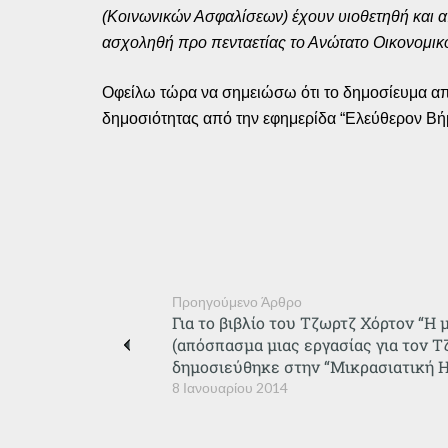
(Κοινωνικών Ασφαλίσεων) έχουν υιοθετηθή και απ
ασχοληθή προ πενταετίας το Ανώτατο Οικονομικ
Οφείλω τώρα να σημειώσω ότι το δημοσίευμα από
δημοσιότητας από την εφημερίδα “Ελεύθερον Βήμ
Προηγούμενο Άρθρο
Για το βιβλίο του Τζωρτζ Χόρτον “Η 
(απόσπασμα μιας εργασίας για τον 
δημοσιεύθηκε στην “Μικρασιατική Η
8 Ιανουαρίου 2014