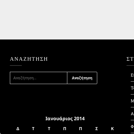
ΑΝΑΖΉΤΗΣΗ
Σ
ΑΝΑΖΉΤΗΣΗ
Ε
ΓΙΑ:
Τ
Μ
Α
Ιανουάριος 2014
Φ
Δ
Τ
Τ
Π
Π
Σ
Κ