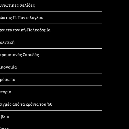
ωνιώτικες σελίδες
ώστας Π. Παντελόγλου
ρχιτεκτονική-Πολεοδομία
ολιτική
κραμσιανές Σπουδές
ικονομία
ρόσωπα
στορία
τιγμές από τα χρόνια του ’60
ιβλίο
ύπος