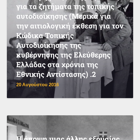
για τα ζητήματα της τοπικής
αυτοδιοίκησης (Μερικά για
την αιτιολογική έκθεση για τον
Κώδικα Τοπικής
Αυτοδιοίκησης της
κυβέρνησης της Ελεύθερης
Ελλάδας στα χρόνια της
Εθνικής Αντίστασης) .2
20 Αυγούστου 2016
Η άποψη μιας άλλης εξουσίας