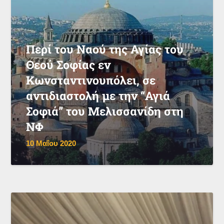
Περί του Ναού της Αγίας του
Θεού Σοφίας εν
Κωνσταντινουπόλει, σε
αντιδιαστολή με την “Αγιά
Σοφιά” του Μελισσανίδη στη
ΝΦ
10 Μαΐου 2020