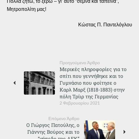
Πολλά ζητώ, το ξέρω – γι’ αυτό “σεμνά και ταπεινά”,
Μητροπολίτη μας!
Κώστας Π. Παντελόγλου
Προηγούμενο Άρθρο
Μερικές πληροφορίες για το
σπίτι που γεννήθηκε και το
Γυμνάσιο που φοίτησε ο
Καρλ Μαρξ (1818-1883) στην
πόλη Τρίιρ της Γερμανίας
2 Φεβρουαρίου 2021
Επόμενο Άρθρο
Ο Γιώργος Πατούλης, ο
Γιάννης Βούρος και το
“γήπεδο της ΑΕΚ”