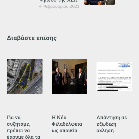
4 Φεβρουαρίου 2021
Διαβάστε επίσης
Για να
Η Νέα
Απάντηση σε
συζητάμε,
Φιλαδέλφεια
εξώδικη
πρέπει να
ως αποικία
όχληση
έχουμε όλα τα