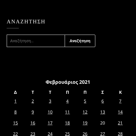
ΑΝΑΖΉΤΗΣΗ
ΑΝΑΖΉΤΗΣΗ
ΓΙΑ:
Φεβρουάριος 2021
Δ
Τ
Τ
Π
Π
Σ
Κ
1
2
3
4
5
6
7
8
9
10
11
12
13
14
15
16
17
18
19
20
21
22
23
24
25
26
27
28