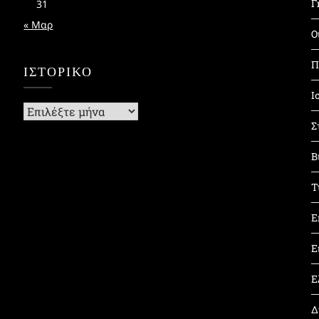
Γ
31
« Μαρ
Ο
Π
ΙΣΤΟΡΙΚΌ
Ι
Ιστορικό
Σ
Β
Τ
Ε
Ε
Ε
Δ