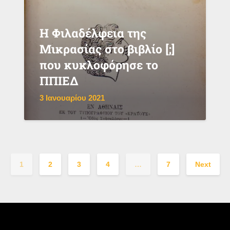
Η Φιλαδέλφεια της
Μικρασίας στο βιβλίο [;]
που κυκλοφόρησε το
ΠΠΙΕΔ
3 Ιανουαρίου 2021
1
2
3
4
…
7
Next