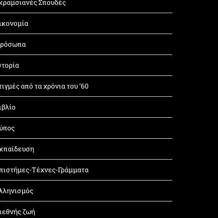
κραμσιανές Σπουδές
ικονομία
ρόσωπα
στορία
τιγμές από τα χρόνια του ’60
ιβλίο
ύπος
κπαίδευση
πιστήμες-Τέχνες-Γράμματα
λληνισμός
ιεθνής ζωή