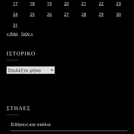
17
18
19
20
21
22
23
24
25
26
27
28
29
30
31
« Απρ
Ιούν »
ΙΣΤΟΡΙΚΌ
Ιστορικό
ΣΤΗΛΕΣ
Ειδήσεις και σχόλια