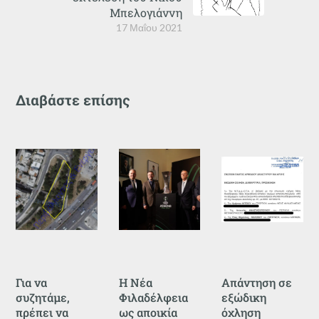
Μπελογιάννη
17 Μαΐου 2021
Διαβάστε επίσης
Για να
Η Νέα
Απάντηση σε
συζητάμε,
Φιλαδέλφεια
εξώδικη
πρέπει να
ως αποικία
όχληση