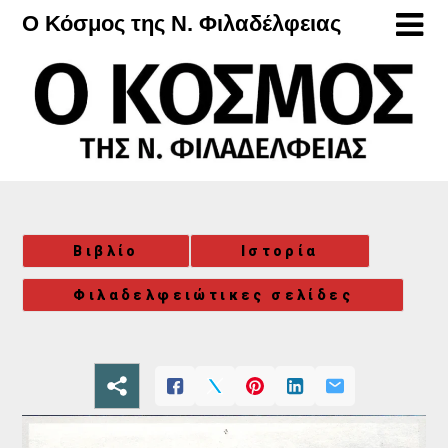
Μετάβαση
Ο Κόσμος της Ν. Φιλαδέλφειας
στο
περιεχόμενο
Βιβλίο
Ιστορία
Φιλαδελφειώτικες σελίδες