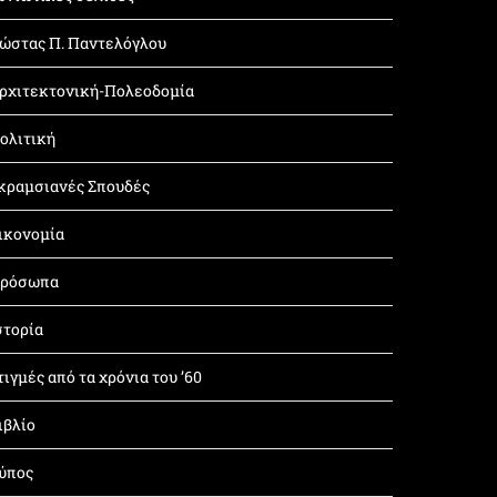
ώστας Π. Παντελόγλου
ρχιτεκτονική-Πολεοδομία
ολιτική
κραμσιανές Σπουδές
ικονομία
ρόσωπα
στορία
τιγμές από τα χρόνια του ’60
ιβλίο
ύπος