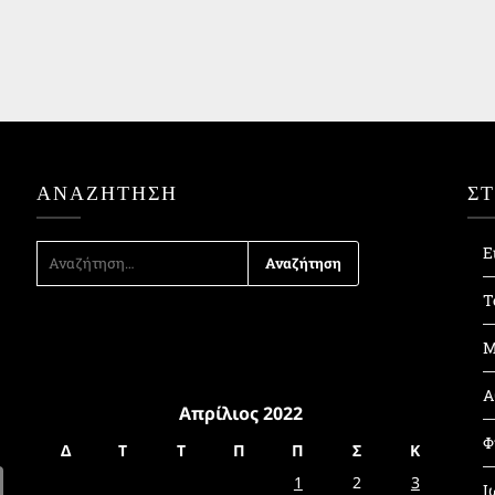
ΑΝΑΖΉΤΗΣΗ
Σ
ΑΝΑΖΉΤΗΣΗ
Ε
ΓΙΑ:
Τ
Μ
Α
Απρίλιος 2022
Φ
Δ
Τ
Τ
Π
Π
Σ
Κ
1
2
3
Ι