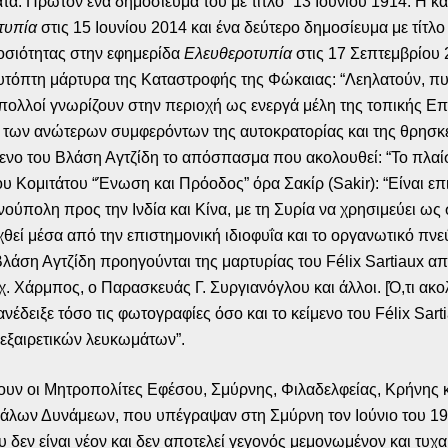
τα. Πρώτον ένα δημοσίευμά του με τίτλο “13 Ιουνίου 1914. Η κ
τυπία
στις 15 Ιουνίου 2014 και ένα δεύτερο δημοσίευμα με τίτλο
μοσιότητας στην εφημερίδα
Ελευθεροτυπία
στις 17 Σεπτεμβρίου 
, αυτόπτη μάρτυρα της Καταστροφής της Φώκαιας: “Λεηλατούν, π
υ πολλοί γνωρίζουν στην περιοχή ως ενεργά μέλη της τοπικής 
των ανώτερων συμφερόντων της αυτοκρατορίας και της θρησκεί
ίμενο του Βλάση Αγτζίδη το απόσπασμα που ακολουθεί: “Το πλα
ου Κομιτάτου “Ένωση και Πρόοδος” όρα Σακίρ (Sakir): “Είναι επ
πολη προς την Ινδία και Κίνα, με τη Συρία να χρησιμεύει ως
υχθεί μέσα από την επιστημονική ιδιοφυΐα και το οργανωτικό πν
λάση Αγτζίδη προηγούνται της μαρτυρίας του Félix Sartiaux απ
 Χάρμπος, ο Παρασκευάς Γ. Συργιανόγλου και άλλοι. [Ό,τι ακολο
έδειξε τόσο τις φωτογραφίες όσο και το κείμενο του Félix Sar
 εξαιρετικών λευκωμάτων”.
υν οι Μητροπολίτες Εφέσου, Σμύρνης, Φιλαδελφείας, Κρήνης 
άλων Δυνάμεων, που υπέγραψαν στη Σμύρνη τον Ιούνιο του 191
δεν είναι νέον και δεν αποτελεί γεγονός μεμονωμένον και τυχαίο