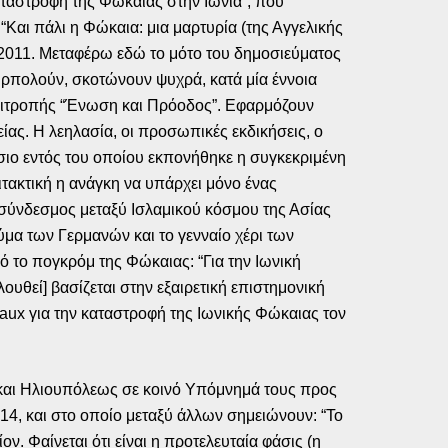
αταστροφή της Φώκαιας στην Ιωνία”, που
 “Και πάλι η Φώκαια: μια μαρτυρία (της Αγγελικής
2011. Μεταφέρω εδώ το μότο του δημοσιεύματος
υρπολούν, σκοτώνουν ψυχρά, κατά μία έννοια
Επιτροπής “Ένωση και Πρόοδος”. Εφαρμόζουν
ας. Η λεηλασία, οι προσωπικές εκδικήσεις, ο
ίσιο εντός του οποίου εκπονήθηκε η συγκεκριμένη
ιτακτική η ανάγκη να υπάρχει μόνο ένας
 σύνδεσμος μεταξύ Ισλαμικού κόσμου της Ασίας
εύμα των Γερμανών και το γενναίο χέρι των
ό το πογκρόμ της Φώκαιας: “Για την Ιωνική
υθεί] βασίζεται στην εξαιρετική επιστημονική
tiaux για την καταστροφή της Ιωνικής Φώκαιας τον
και Ηλιουπόλεως σε κοινό Υπόμνημά τους προς
4, και στο οποίο μεταξύ άλλων σημειώνουν: “Το
ν. Φαίνεται ότι είναι η προτελευταία φάσις (η