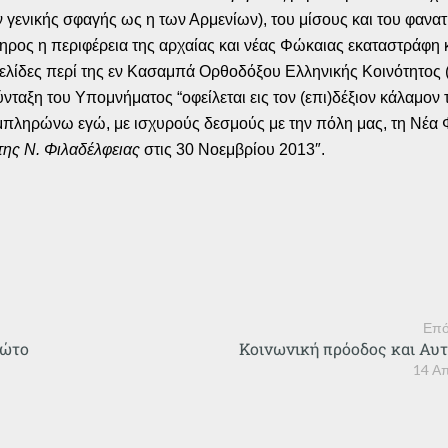
ον γενικής σφαγής ως η των Αρμενίων), του μίσους και του φα
ληρος η περιφέρεια της αρχαίας και νέας Φώκαιας εκαταστράφ
 Σελίδες περί της εν Κασαμπά Ορθοδόξου Ελληνικής Κοινότητος 
νταξη του Υπομνήματος “οφείλεται εις τον (επι)δέξιον κάλαμον
πληρώνω εγώ, με ισχυρούς δεσμούς με την πόλη μας, τη Νέα 
ης Ν. Φιλαδέλφειας
στις 30 Νοεμβρίου 2013″.
Επό
ρώτο
Κοινωνική πρόοδος και Αυτ
14 Απ