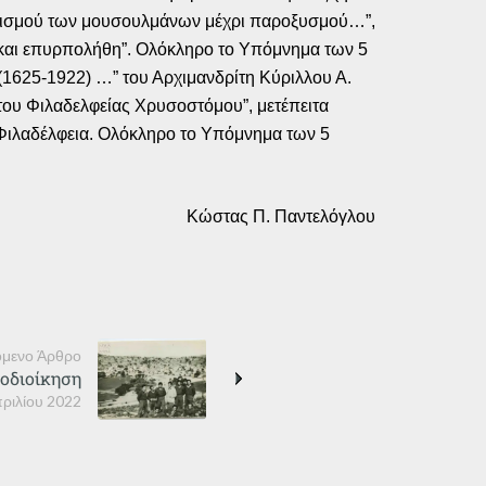
νατισμού των μουσουλμάνων μέχρι παροξυσμού…”,
η και επυρπολήθη”. Ολόκληρο το Υπόμνημα των 5
(1625-1922) …” του Αρχιμανδρίτη Κύριλλου Α.
 του Φιλαδελφείας Χρυσοστόμου”, μετέπειτα
Φιλαδέλφεια. Ολόκληρο το Υπόμνημα των 5
Κώστας Π. Παντελόγλου
μενο Άρθρο
οδιοίκηση
ριλίου 2022