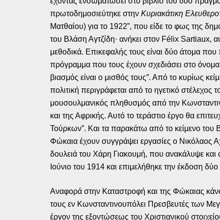
έχοντας ενσωματώσει στο βιβλίο του δύο πράγμα
πρωτοδημοσιεύτηκε στην
Κυριακάτικη Ελευθερο
Ματθαίου) για το 1922”, που είδε το φως της δη
του Βλάση Αγτζίδη· ανήκει στον Félix Sartiaux
μεθοδικά. Επικεφαλής τους είναι δύο άτομα πο
πρόγραμμα που τους έχουν σχεδιάσει στο όνομα 
βιασμός είναι ο μισθός τους”. Από το κυρίως κε
πολιτική περιγράφεται από το ηγετικό στέλεχος τ
μουσουλμανικός πληθυσμός από την Κωνσταντινού
και της Αφρικής. Αυτό το τεράστιο έργο θα επιτε
Τούρκων”. Και τα παρακάτω από το κείμενο του Β
Φώκαια έχουν συγγράψει εργασίες ο Νικόλαος Αχ.
δουλειά του Χάρη Γιακουμή, που ανακάλυψε και αν
Ιούνιο του 1914 και επιμελήθηκε την έκδοση δύο
Αναφορά στην Καταστροφή και της Φώκαιας κάνο
τους εν Κωνσταντινουπόλει Πρεσβευτές των Μεγ
έργον της εξοντώσεως του Χριστιανικού στοιχείου 