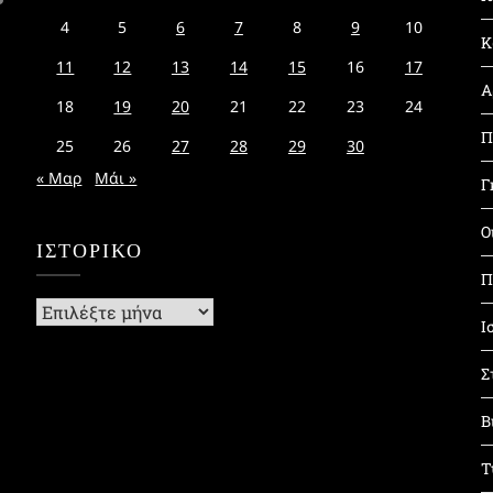
4
5
6
7
8
9
10
Κ
11
12
13
14
15
16
17
Α
18
19
20
21
22
23
24
Π
25
26
27
28
29
30
« Μαρ
Μάι »
Γ
Ο
ΙΣΤΟΡΙΚΌ
Π
Ιστορικό
Ι
Σ
Β
Τ