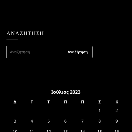
ΑΝΑΖΉΤΗΣΗ
ΑΝΑΖΉΤΗΣΗ
ΓΙΑ:
Ιούλιος 2023
Δ
Τ
Τ
Π
Π
Σ
Κ
1
2
3
4
5
6
7
8
9
10
11
12
13
14
15
16