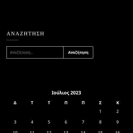
ΑΝΑΖΉΤΗΣΗ
ΑΝΑΖΉΤΗΣΗ
ΓΙΑ:
Ιούλιος 2023
Δ
Τ
Τ
Π
Π
Σ
Κ
1
2
3
4
5
6
7
8
9
10
11
12
13
14
15
16