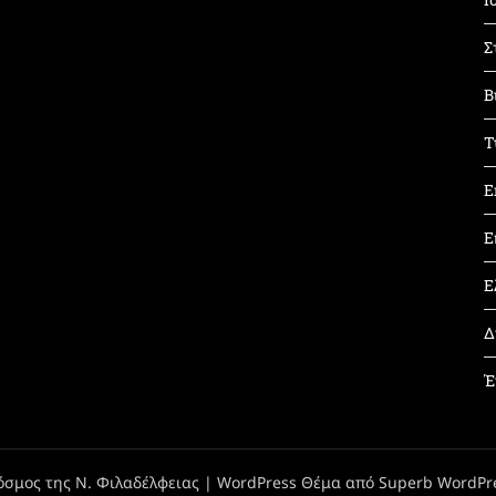
Σ
Β
Τ
Ε
Ε
Ε
Δ
Έ
όσμος της Ν. Φιλαδέλφειας
| WordPress Θέμα από
Superb WordPr