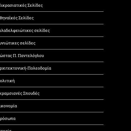
ικρασιατικές Σελίδες
θηναϊκές Σελίδες
ιλαδελφειώτικες σελίδες
ωνιώτικες σελίδες
ώστας Π. Παντελόγλου
ρχιτεκτονική-Πολεοδομία
ολιτική
κραμσιανές Σπουδές
ικονομία
ρόσωπα
στορία