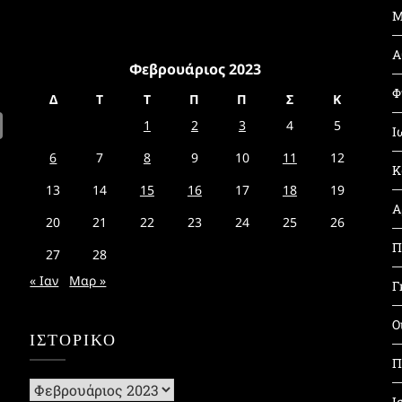
Μ
Α
Φεβρουάριος 2023
Φ
Δ
Τ
Τ
Π
Π
Σ
Κ
1
2
3
4
5
Ι
6
7
8
9
10
11
12
Κ
13
14
15
16
17
18
19
Α
20
21
22
23
24
25
26
Π
27
28
« Ιαν
Μαρ »
Γ
Ο
ΙΣΤΟΡΙΚΌ
Π
Ιστορικό
Ι