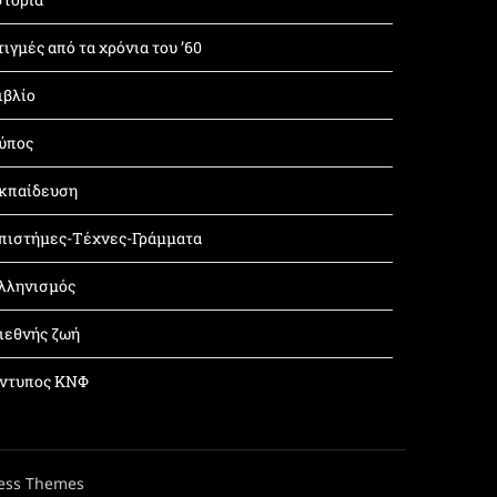
τιγμές από τα χρόνια του ’60
ιβλίο
ύπος
κπαίδευση
πιστήμες-Τέχνες-Γράμματα
λληνισμός
ιεθνής ζωή
ντυπος ΚΝΦ
ess Themes