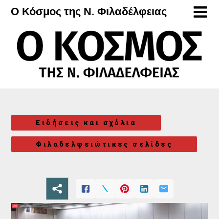
Μετάβαση
Ο Κόσμος της Ν. Φιλαδέλφειας
στο
περιεχόμενο
Ειδήσεις και σχόλια
Φιλαδελφειώτικες σελίδες