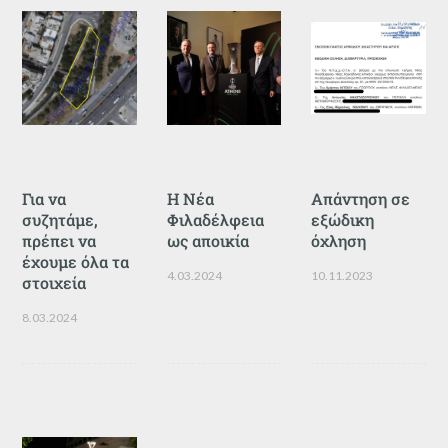
Για να
Η Νέα
Απάντηση σε
συζητάμε,
Φιλαδέλφεια
εξώδικη
πρέπει να
ως αποικία
όχληση
έχουμε όλα τα
4.03.2024
10.11.2023
στοιχεία
8.03.2024