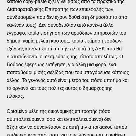
κάποιο copy-paste έχει γίνει (ίσως από τα πρακτικά της
Διαπαραταξιακής Επιτροπής των επικεφαλής των
συνδυασμών που δεν έχουν δοθεί στη δημοσιότητα από
κανέναν τους). Δεν συνοδευόταν από κανένα άλλο
έγγραφο, καμία εισήγηση των αρμόδιων υπηρεσιών του
δήμου, καμία μελέτη κόστους, καμία εκτίμηση εσόδων-
εξόδων, κανένα χαρτί απ’ την πλευρά της ΑΕΚ που θα
διατυπώνονται οι δεσμεύσεις της, τίποτα απολύτως. Ο
Βούρος έφερε ως εισήγηση, για άλλη μια φορά, ένα
πατσαβούρι μισής σελίδας που του υπαγόρευσε κάποιος
άλλος. Το γεγονός αυτό είναι μέτρο του πόσο υποτιμά και
τα όργανα και τους πολίτες αυτός ο δήμαρχος της
πλάκας.
Ορισμένα μέλη της οικονομικής επιτροπής (τόσο
συμπολιτευόμενα, όσο και αντιπολιτευόμενα) δεν
δέχτηκαν να συναινέσουν σε αυτή την αποικιακού τύπου
επιδιωκόμενη απόφαση, για τους λόγους του το καθένα,