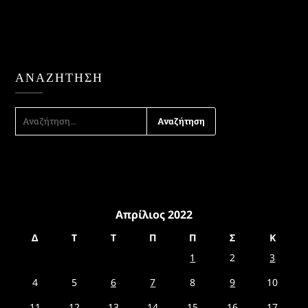
ΑΝΑΖΉΤΗΣΗ
ΑΝΑΖΉΤΗΣΗ
ΓΙΑ:
Απρίλιος 2022
Δ
Τ
Τ
Π
Π
Σ
Κ
1
2
3
4
5
6
7
8
9
10
11
12
13
14
15
16
17