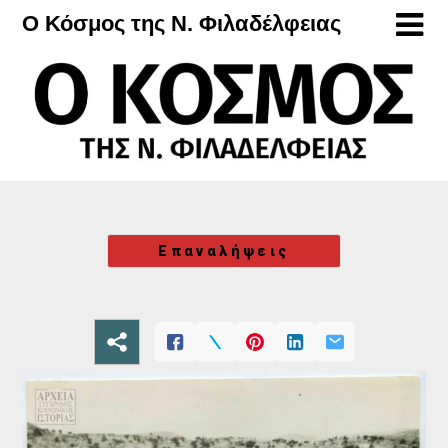
Μετάβαση
Ο Κόσμος της Ν. Φιλαδέλφειας
στο
περιεχόμενο
Επαναλήψεις