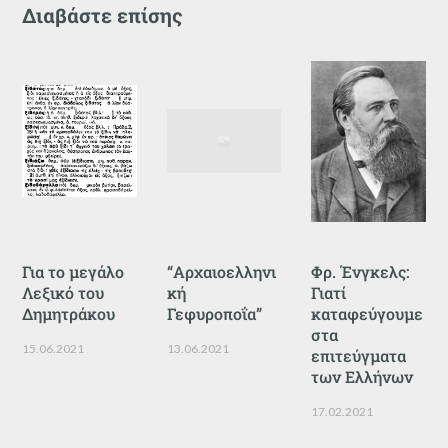
Διαβάστε επίσης
Για το μεγάλο
“Αρχαιοελληνι
Φρ. Ένγκελς:
Λεξικό του
κή
Γιατί
Δημητράκου
Γεφυροποΐα”
καταφεύγουμε
στα
15.06.2021
13.06.2021
επιτεύγματα
των Ελλήνων
17.02.2021