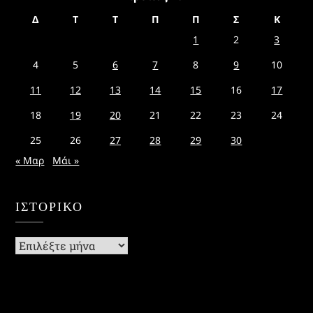
Δ
Τ
Τ
Π
Π
Σ
Κ
1
2
3
4
5
6
7
8
9
10
11
12
13
14
15
16
17
18
19
20
21
22
23
24
25
26
27
28
29
30
« Μαρ
Μάι »
ΙΣΤΟΡΙΚΌ
Ιστορικό