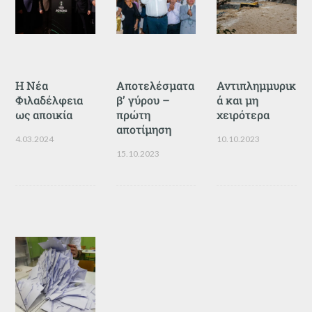
Η Νέα
Αποτελέσματα
Αντιπλημμυρικ
Φιλαδέλφεια
β’ γύρου –
ά και μη
ως αποικία
πρώτη
χειρότερα
αποτίμηση
4.03.2024
10.10.2023
15.10.2023