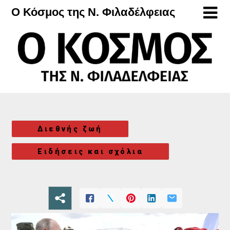
Μετάβαση
Ο Κόσμος της Ν. Φιλαδέλφειας
στο
περιεχόμενο
Διεθνής ζωή
Ειδήσεις και σχόλια