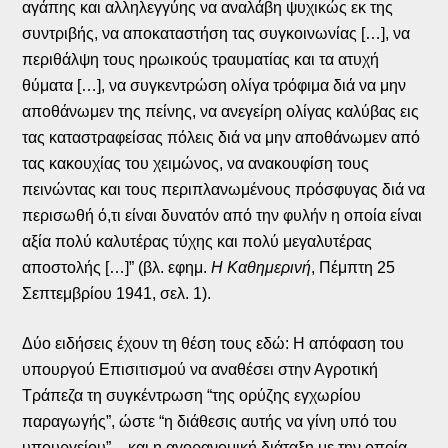
αγάπης και αλληλεγγύης να αναλάβη ψυχικώς εκ της
συντριβής, να αποκαταστήση τας συγκοινωνίας […], να
περιθάλψη τους ηρωικούς τραυματίας και τα ατυχή
θύματα […], να συγκεντρώση ολίγα τρόφιμα διά να μην
αποθάνωμεν της πείνης, να ανεγείρη ολίγας καλύβας εις
τας καταστραφείσας πόλεις διά να μην αποθάνωμεν από
τας κακουχίας του χειμώνος, να ανακουφίση τους
πεινώντας και τους περιπλανωμένους πρόσφυγας διά να
περισωθή ό,τι είναι δυνατόν από την φυλήν η οποία είναι
αξία πολύ καλυτέρας τύχης και πολύ μεγαλυτέρας
αποστολής […]” (βλ. εφημ.
Η Καθημερινή
, Πέμπτη 25
Σεπτεμβρίου 1941, σελ. 1).
Δύο ειδήσεις έχουν τη θέση τους εδώ: Η απόφαση του
υπουργού Επισιτισμού να αναθέσει στην Αγροτική
Τράπεζα τη συγκέντρωση “της ορύζης εγχωρίου
παραγωγής”, ώστε “η διάθεσις αυτής να γίνη υπό του
υπουργείου” – και η αγορανομική διάταξη με την οποία