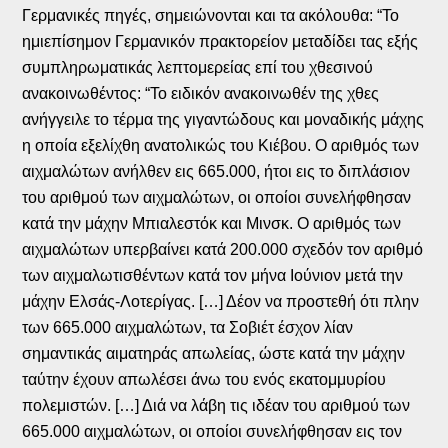
Γερμανικές πηγές, σημειώνονται και τα ακόλουθα: “Το
ημιεπίσημον Γερμανικόν πρακτορείον μεταδίδει τας εξής
συμπληρωματικάς λεπτομερείας επί του χθεσινού
ανακοινωθέντος: “Το ειδικόν ανακοινωθέν της χθες
ανήγγειλε το τέρμα της γιγαντώδους και μοναδικής μάχης
η οποία εξελίχθη ανατολικώς του Κιέβου. Ο αριθμός των
αιχμαλώτων ανήλθεν εις 665.000, ήτοι εις το διπλάσιον
του αριθμού των αιχμαλώτων, οι οποίοι συνελήφθησαν
κατά την μάχην Μπιαλεστόκ και Μινσκ. Ο αριθμός των
αιχμαλώτων υπερβαίνει κατά 200.000 σχεδόν τον αριθμό
των αιχμαλωτισθέντων κατά τον μήνα Ιούνιον μετά την
μάχην Ελσάς-Λοτερίγας. […] Δέον να προστεθή ότι πλην
των 665.000 αιχμαλώτων, τα Σοβιέτ έσχον λίαν
σημαντικάς αιματηράς απωλείας, ώστε κατά την μάχην
ταύτην έχουν απωλέσει άνω του ενός εκατομμυρίου
πολεμιστών. […] Διά να λάβη τις ιδέαν του αριθμού των
665.000 αιχμαλώτων, οι οποίοι συνελήφθησαν εις τον