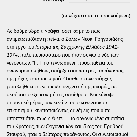
(
συνέχεια από το προηγούμενο
)
Ας δούμε τώρα τι γράφει, σχετικά με το πώς
αντιμετωπιζόταν η πείνα, ο Σόλων Νεοκ. Γρηγοριάδης
στο έργο του
Ιστορία της Σύγχρονης Ελλάδας 1941-
1974
, πολύ περισσότερο που ήταν συγκαιρινός των
γεγονότων: “[…] η απεγνωσμένη προσπάθεια του
ανώνυμου πλήθους υπήρξε ο κυριότερος παράγοντας
της μάχης κατά του λιμού. Ο κάθε οικογενειάρχης
μεταβλήθηκε σε νευρώδη ανιχνευτή της αγοράς, σε
ακούραστο εξερευνητή της υπαίθρου.. Και κάλυψε
σημαντικό μέρος των κενών του οικογενειακού
επισιτισμού, κινητοποιώντας δυνάμεις που ούτε
υποπτευόταν πως διέθετε … Τα οργανωμένα συσσίτια
του Κράτους, των Οργανισμών και ιδίως του Ερυθρού
Σταυρού, ήταν ο δεύτερος παράγοντας. Οι συνεταιρισμοί