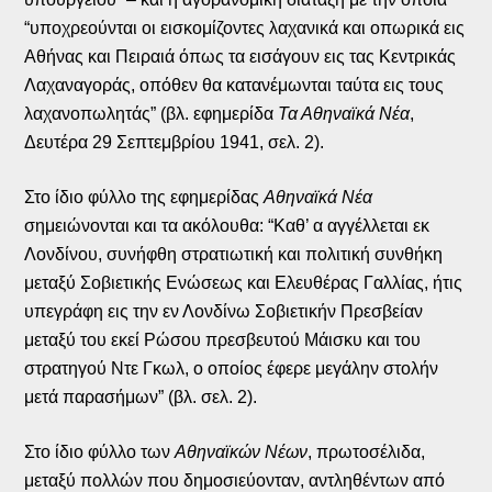
“υποχρεούνται οι εισκομίζοντες λαχανικά και οπωρικά εις
Αθήνας και Πειραιά όπως τα εισάγουν εις τας Κεντρικάς
Λαχαναγοράς, οπόθεν θα κατανέμωνται ταύτα εις τους
λαχανοπωλητάς” (βλ. εφημερίδα
Τα Αθηναϊκά Νέα
,
Δευτέρα 29 Σεπτεμβρίου 1941, σελ. 2).
Στο ίδιο φύλλο της εφημερίδας
Αθηναϊκά Νέα
σημειώνονται και τα ακόλουθα: “Καθ’ α αγγέλλεται εκ
Λονδίνου, συνήφθη στρατιωτική και πολιτική συνθήκη
μεταξύ Σοβιετικής Ενώσεως και Ελευθέρας Γαλλίας, ήτις
υπεγράφη εις την εν Λονδίνω Σοβιετικήν Πρεσβείαν
μεταξύ του εκεί Ρώσου πρεσβευτού Μάισκυ και του
στρατηγού Ντε Γκωλ, ο οποίος έφερε μεγάλην στολήν
μετά παρασήμων” (βλ. σελ. 2).
Στο ίδιο φύλλο των
Αθηναϊκών Νέων
, πρωτοσέλιδα,
μεταξύ πολλών που δημοσιεύονταν, αντληθέντων από