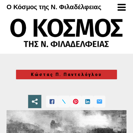
Μετάβαση
Ο Κόσμος της Ν. Φιλαδέλφειας
στο
περιεχόμενο
Κώστας Π. Παντελόγλου