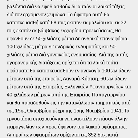
βαλάντια διά να εφοδιασθούν δι’ αυτών αι λαϊκαί τάξεις
διά τον ερχόμενον χειμώνα. Το ύφασμα αυτό θα
κατασκευασθή κατά 68 τοις εκατόν εκ μαλλίου και εκ 32
τοις εκατόν εκ βάμβακος εγχωρίου προελεύσεως, θα
υφανθούν δε 50 χιλιάδες μέτρα δι’ ανδρικά επανωφόρια,
100 χιλιάδες μέτρα δι’ ανδρικάς ενδυμασίας και 50
χιλιάδες μέτρα διά γυναικείας ενδυμασίας. Διά της αυτής
αγορανομικής διατάξεως ορίζεται ότι τα λαϊκά τούτα
υφάσματα θα κατασκευασθούν εν αναλογία 100 χιλιάδων
μέτρων υπό της εταιρείας Λαναρά-Κύρτση, 60 χιλιάδων
μέτρων υπό της Εταιρείας Ελληνικών Υφαντουργείων και
40 χιλιάδων μέτρων υπό της Εταιρείας Παπαγεωργίου
και θα παραδοθούν εις την κατανάλωσιν τμηματικώς από
της 15ης Οκτωβρίου μέχρι της 15ης Νοεμβρίου 1941. Τα
εργοστάσια υποχρεούνται να αναστείλουν πάσαν άλλην
παραγγελίαν των προς ύφανσιν του λαϊκού υφάσματος.
Αι τιμαί των υφασμάτων ορίζονται εις 352 δρχ. κατά