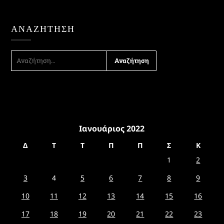
ΑΝΑΖΉΤΗΣΗ
ΑΝΑΖΉΤΗΣΗ
ΓΙΑ:
Ιανουάριος 2022
Δ
Τ
Τ
Π
Π
Σ
Κ
1
2
3
4
5
6
7
8
9
10
11
12
13
14
15
16
17
18
19
20
21
22
23