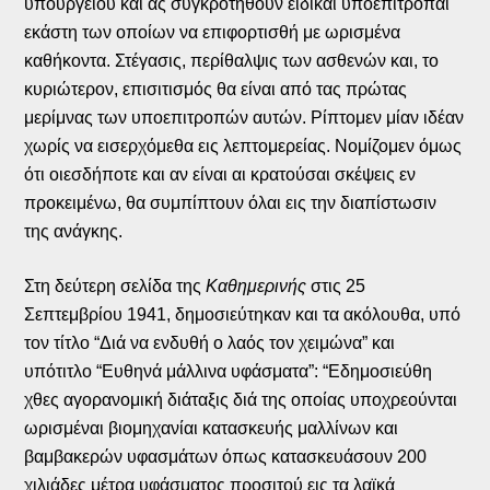
υπουργείου και ας συγκροτηθούν ειδικαί υποεπιτροπαί
εκάστη των οποίων να επιφορτισθή με ωρισμένα
καθήκοντα. Στέγασις, περίθαλψις των ασθενών και, το
κυριώτερον, επισιτισμός θα είναι από τας πρώτας
μερίμνας των υποεπιτροπών αυτών. Ρίπτομεν μίαν ιδέαν
χωρίς να εισερχόμεθα εις λεπτομερείας. Νομίζομεν όμως
ότι οιεσδήποτε και αν είναι αι κρατούσαι σκέψεις εν
προκειμένω, θα συμπίπτουν όλαι εις την διαπίστωσιν
της ανάγκης.
Στη δεύτερη σελίδα της
Καθημερινής
στις 25
Σεπτεμβρίου 1941, δημοσιεύτηκαν και τα ακόλουθα, υπό
τον τίτλο “Διά να ενδυθή ο λαός τον χειμώνα” και
υπότιτλο “Ευθηνά μάλλινα υφάσματα”: “Εδημοσιεύθη
χθες αγορανομική διάταξις διά της οποίας υποχρεούνται
ωρισμέναι βιομηχανίαι κατασκευής μαλλίνων και
βαμβακερών υφασμάτων όπως κατασκευάσουν 200
χιλιάδες μέτρα υφάσματος προσιτού εις τα λαϊκά