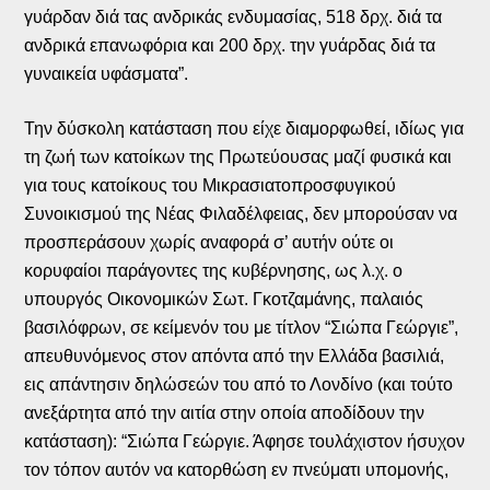
γυάρδαν διά τας ανδρικάς ενδυμασίας, 518 δρχ. διά τα
ανδρικά επανωφόρια και 200 δρχ. την γυάρδας διά τα
γυναικεία υφάσματα”.
Την δύσκολη κατάσταση που είχε διαμορφωθεί, ιδίως για
τη ζωή των κατοίκων της Πρωτεύουσας μαζί φυσικά και
για τους κατοίκους του Μικρασιατοπροσφυγικού
Συνοικισμού της Νέας Φιλαδέλφειας, δεν μπορούσαν να
προσπεράσουν χωρίς αναφορά σ’ αυτήν ούτε οι
κορυφαίοι παράγοντες της κυβέρνησης, ως λ.χ. ο
υπουργός Οικονομικών Σωτ. Γκοτζαμάνης, παλαιός
βασιλόφρων, σε κείμενόν του με τίτλον “Σιώπα Γεώργιε”,
απευθυνόμενος στον απόντα από την Ελλάδα βασιλιά,
εις απάντησιν δηλώσεών του από το Λονδίνο (και τούτο
ανεξάρτητα από την αιτία στην οποία αποδίδουν την
κατάσταση): “Σιώπα Γεώργιε. Άφησε τουλάχιστον ήσυχον
τον τόπον αυτόν να κατορθώση εν πνεύματι υπομονής,