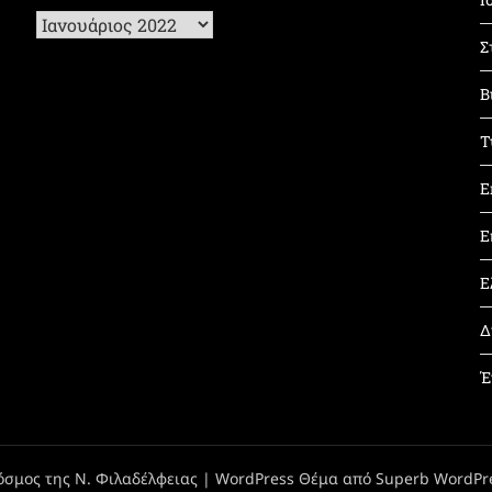
Ιστορικό
Σ
Β
Τ
Ε
Ε
Ε
Δ
Έ
όσμος της Ν. Φιλαδέλφειας
| WordPress Θέμα από
Superb WordPr