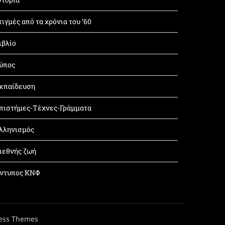
τιγμές από τα χρόνια του ’60
ιβλίο
ύπος
κπαίδευση
πιστήμες-Τέχνες-Γράμματα
λληνισμός
ιεθνής ζωή
ντυπος ΚΝΦ
ess Themes