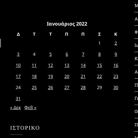
Μ
Α
Ιανουάριος 2022
Φ
Δ
Τ
Τ
Π
Π
Σ
Κ
1
2
Ι
3
4
5
6
7
8
9
Κ
10
11
12
13
14
15
16
Α
17
18
19
20
21
22
23
Π
24
25
26
27
28
29
30
Γ
31
« Δεκ
Φεβ »
Ο
Π
ΙΣΤΟΡΙΚΌ
Ι