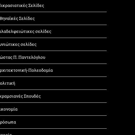
ικρασιατικές Σελίδες
θηναϊκές Σελίδες
ιλαδελφειώτικες σελίδες
ωνιώτικες σελίδες
ώστας Π. Παντελόγλου
ρχιτεκτονική-Πολεοδομία
ολιτική
κραμσιανές Σπουδές
ικονομία
ρόσωπα
στορία