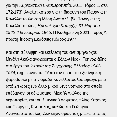
για την
Κυριακάτικη Ελευθεροτυπία
, 2011, Τόμος 1, σελ.
172-173). Αναλυτικότερα για τη διαφυγή του Παναγιώτη
Κανελλόπουλο στη Μέση Ανατολή, βλ. Παναγιώτης
Κανελλόπουλος,
Ημερολόγιο Κατοχής. 31 Μαρτίου
1942-4 Ιανουαρίου 1945
, Η Καθημερινή 2021, Τόμος Α’,
πρώτη έκδοση Εκδόσεις Κέδρος 1977.
Και στη σύλληψη και εκτέλεση του αντισμήναρχου
Μιχάλη Ακύλα αναφέρεται ο Σόλων Νεοκ. Γρηγοριάδης
στο έργο του
Ιστορία της Σύγχρονης Ελλάδας 1941-
1974
, σημειώνοντας: “Από τον όρμο που ξεκίνησε η
ψαρόβαρκα με την ομάδα Κανελλόπουλου έφευγε μετά
από 24 ώρες ένα άλλο μικρό βενζινόπλοο στο οποίο
επέβαιναν: οι αξιωματικοί Μιχαήλ Ακύλας της
αεροπορίας και του λιμενικού σώματος Ηλίας Καζάκος
και Γεώργιος Κωτούλας, καθώς και Γεώργιος
Αναγνωστόπουλος. Δεν είχαν όμως τύχη. Έξω από τις