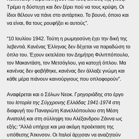
Τρέμει η δύστυχη και δεν ξέρει πού να τους κρύψη. Οι
ίδιοι θέλουν να πάνε στο αντάρτικο. Το βουνό, όποιο και
να είναι, θα τους ρουφήξει κι αυτούς”.
“10 Ιουλίου 1942. Τούτη η ρωμηοσύνη έχει την δική της
λεβεντιά. Κανένας Έλληνας δεν δέχεται να παραδώση το
όπλο του. Έχουν εκτελέσει τον Δημήτρη Φιλιππόπουλο,
τον Μακαντάση, τον Μετσόγλου, για κατοχή όπλου. Μα
κανένας δεν φοβήθηκε, κανένας δεν άλλαξε γνώμη και
κάθε μέρα πιάνουν καινούργιους που οπλοφορούν”.
Αναφέρεται και ο Σόλων Νεοκ. Γρηγοριάδης στο έργο
του
Ιστορία της Σύγχρονης Ελλάδας 1941-1974
στη
διαφυγή του Παναγιώτη Κανελλόπουλου στη Μέση
Ανατολή και στη σύλληψη του Αλέξανδρου Ζάννα ως
εξής: “Αλλά υπήρχε και μια ακόμη προέκταση της
υπόθεσης Άτκινσον. Οι Ιταλοί άρχισαν να αναζητούν