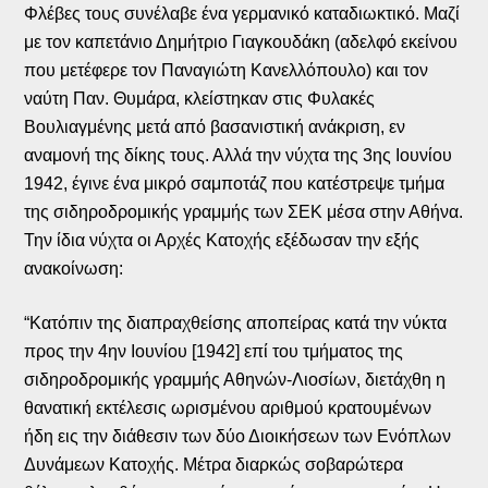
Φλέβες τους συνέλαβε ένα γερμανικό καταδιωκτικό. Μαζί
με τον καπετάνιο Δημήτριο Γιαγκουδάκη (αδελφό εκείνου
που μετέφερε τον Παναγιώτη Κανελλόπουλο) και τον
ναύτη Παν. Θυμάρα, κλείστηκαν στις Φυλακές
Βουλιαγμένης μετά από βασανιστική ανάκριση, εν
αναμονή της δίκης τους. Αλλά την νύχτα της 3ης Ιουνίου
1942, έγινε ένα μικρό σαμποτάζ που κατέστρεψε τμήμα
της σιδηροδρομικής γραμμής των ΣΕΚ μέσα στην Αθήνα.
Την ίδια νύχτα οι Αρχές Κατοχής εξέδωσαν την εξής
ανακοίνωση:
“Κατόπιν της διαπραχθείσης αποπείρας κατά την νύκτα
προς την 4ην Ιουνίου [1942] επί του τμήματος της
σιδηροδρομικής γραμμής Αθηνών-Λιοσίων, διετάχθη η
θανατική εκτέλεσις ωρισμένου αριθμού κρατουμένων
ήδη εις την διάθεσιν των δύο Διοικήσεων των Ενόπλων
Δυνάμεων Κατοχής. Μέτρα διαρκώς σοβαρώτερα