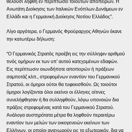
θέλουσι ληφθή εν περιπτώσει τοιούτων αποπειρών. Η
Ανωτάτη Διοίκησις των Ιταλικών Ενόπλων Δυνάμεων εν
Ελλάδι και η Γερμανική Διοίκησις Νοτίου Ελλάδος”.
Λίγο αργότερα, ο Γερμανός Φρούραρχος Αθηνών έκανε
την κατωτέρω δήλωση:
“Ο Γερμανικός Στρατός προέβη εις την σύλληψιν αριθμού
τινός ομήρων εκ των υπ’ αυτού κατεχομένων εδαφών.
Εις περίπτωσιν οιωνδήποτε αποπειρών ή πράξεων
σαμποτάζ κλπ., στρεφομένων εναντίον του Γερμανικού
Στρατού, οι όμηροι ούτοι θα τυφεκισθούν. Ως τοιούτοι
όμηροι λογίζονται όλοι εκείνοι οι έλληνες οίτινες
συνελήφθησαν ή θα συλληφθούν, λόγω υπονοιών δια
πράξεις στρεφομένας κατά του Γερμανικού Στρατού.
Ανάλογα αυστηρότατα μέτρα θα ληφθούν περαιτέρω
εναντίον των μελών των οικογενειών εκείνων των
Ελλήνων, οι οποίοι αναχωρούν εις το εξωτερικόν, δια να