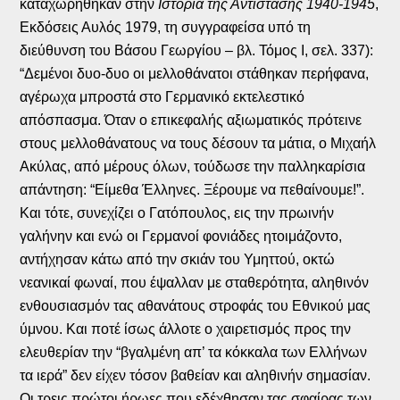
καταχωρήθηκαν στην
Ιστορία της Αντίστασης 1940-1945
,
Εκδόσεις Αυλός 1979, τη συγγραφείσα υπό τη
διεύθυνση του Βάσου Γεωργίου – βλ. Τόμος Ι, σελ. 337):
“Δεμένοι δυο-δυο οι μελλοθάνατοι στάθηκαν περήφανα,
αγέρωχα μπροστά στο Γερμανικό εκτελεστικό
απόσπασμα. Όταν ο επικεφαλής αξιωματικός πρότεινε
στους μελλοθάνατους να τους δέσουν τα μάτια, ο Μιχαήλ
Ακύλας, από μέρους όλων, τούδωσε την παλληκαρίσια
απάντηση: “Είμεθα Έλληνες. Ξέρουμε να πεθαίνουμε!”.
Και τότε, συνεχίζει ο Γατόπουλος, εις την πρωινήν
γαλήνην και ενώ οι Γερμανοί φονιάδες ητοιμάζοντο,
αντήχησαν κάτω από την σκιάν του Υμηττού, οκτώ
νεανικαί φωναί, που έψαλλαν με σταθερότητα, αληθινόν
ενθουσιασμόν τας αθανάτους στροφάς του Εθνικού μας
ύμνου. Και ποτέ ίσως άλλοτε ο χαιρετισμός προς την
ελευθερίαν την “βγαλμένη απ’ τα κόκκαλα των Ελλήνων
τα ιερά” δεν είχεν τόσον βαθείαν και αληθινήν σημασίαν.
Οι τρεις πρώτοι ήρωες που εδέχθησαν τας σφαίρας των