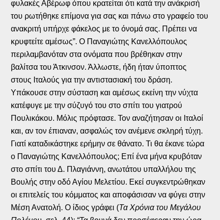
φυλακές Αβέρωφ όπου κρατείται ότι κατά την ανάκρισή
του ρωτήθηκε επίμονα για σας και πάνω στο γραφείο του
ανακριτή υπήρχε φάκελος με το όνομά σας. Πρέπει να
κρυφτείτε αμέσως”. Ο Παναγιώτης Κανελλόπουλος
περιλαμβανόταν στα ονόματα που βρέθηκαν στην
βαλίτσα του Άτκινσον. Άλλωστε, ήδη ήταν ύποπτος
στους Ιταλούς για την αντιστασιακή του δράση.
Υπάκουσε στην σύσταση και αμέσως εκείνη την νύχτα
κατέφυγε με την σύζυγό του στο σπίτι του γιατρού
Πουλικάκου. Μόλις πρόφτασε. Τον αναζήτησαν οι Ιταλοί
και, αν τον έπιαναν, ασφαλώς τον ανέμενε σκληρή τύχη.
Γιατί καταδικάστηκε ερήμην σε θάνατο. Τι θα έκανε τώρα
ο Παναγιώτης Κανελλόπουλος; Επί ένα μήνα κρυβόταν
στο σπίτι του Δ. Πλαγιάννη, ανωτάτου υπαλλήλου της
Βουλής στην οδό Αγίου Μελετίου. Εκεί συγκεντρώθηκαν
οι επιτελείς του κόμματος και αποφάσισαν να φύγει στην
Μέση Ανατολή. Ο ίδιος γράφει (
Τα Χρόνια του Μεγάλου