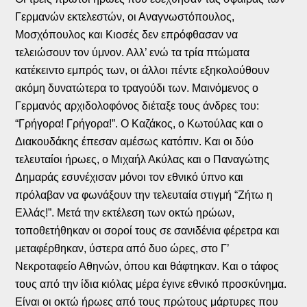
Γερμανών εκτελεστών, οι Αναγνωστόπουλος,
Μοσχόπουλος και Κιοσές δεν επρόφθασαν να
τελειώσουν τον ύμνον. Αλλ’ ενώ τα τρία πτώματα
κατέκειντο εμπρός των, οι άλλοι πέντε εξηκολούθουν
ακόμη δυνατώτερα το τραγούδι των. Μαινόμενος ο
Γερμανός αρχιδολοφόνος διέταξε τους άνδρες του:
“Γρήγορα! Γρήγορα!”. Ο Καζάκος, ο Κωτούλας και ο
Διακουδάκης έπεσαν αμέσως κατόπιν. Και οι δύο
τελευταίοι ήρωες, ο Μιχαήλ Ακύλας και ο Παναγώτης
Δημαράς εσυνέχισαν μόνοι τον εθνικό ύπνο και
πρόλαβαν να φωνάξουν την τελευταία στιγμή “Ζήτω η
Ελλάς!”. Μετά την εκτέλεση των οκτώ ηρώων,
τοποθετήθηκαν οι σοροί τους σε σανιδένια φέρετρα και
μεταφέρθηκαν, ύστερα από δυο ώρες, στο Γ’
Νεκροταφείο Αθηνών, όπου και θάφτηκαν. Και ο τάφος
τους από την ίδια κιόλας μέρα έγινε εθνικό προσκύνημα.
Είναι οι οκτώ ήρωες από τους πρώτους μάρτυρες που