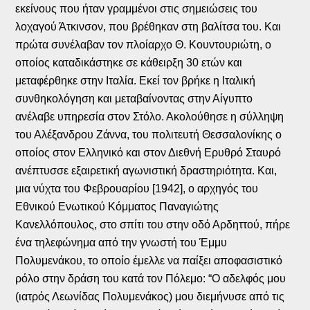
εκείνους που ήταν γραμμένοι στις σημειώσεις του
λοχαγού Άτκινσον, που βρέθηκαν στη βαλίτσα του. Και
πρώτα συνέλαβαν τον πλοίαρχο Θ. Κουντουριώτη, ο
οποίος καταδικάστηκε σε κάθειρξη 30 ετών και
μεταφέρθηκε στην Ιταλία. Εκεί τον βρήκε η Ιταλική
συνθηκολόγηση και μεταβαίνοντας στην Αίγυπτο
ανέλαβε υπηρεσία στον Στόλο. Ακολούθησε η σύλληψη
του Αλέξανδρου Ζάννα, του πολιτευτή Θεσσαλονίκης ο
οποίος στον Ελληνικό και στον Διεθνή Ερυθρό Σταυρό
ανέπτυσσε εξαιρετική αγωνιστική δραστηριότητα. Και,
μια νύχτα του Φεβρουαρίου [1942], ο αρχηγός του
Εθνικού Ενωτικού Κόμματος Παναγιώτης
Κανελλόπουλος, στο σπίτι του στην οδό Αρδηττού, πήρε
ένα τηλεφώνημα από την γνωστή του Έμμυ
Πολυμενάκου, το οποίο έμελλε να παίξει αποφασιστικό
ρόλο στην δράση του κατά τον Πόλεμο: “Ο αδελφός μου
(ιατρός Λεωνίδας Πολυμενάκος) μου διεμήνυσε από τις