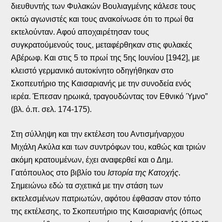
διευθυντής των Φυλακών Βουλιαγμένης κάλεσε τους
οκτώ αγωνιστές και τους ανακοίνωσε ότι το πρωί θα
εκτελούνταν. Αφού αποχαιρέτησαν τους
συγκρατούμενούς τους, μεταφέρθηκαν στις φυλακές
Αβέρωφ. Και στις 5 το πρωί της 5ης Ιουνίου [1942], με
κλειστό γερμανικό αυτοκίνητο οδηγήθηκαν στο
Σκοπευτήριο της Καισαριανής με την συνοδεία ενός
ιερέα. Έπεσαν ηρωικά, τραγουδώντας τον Εθνικό Ύμνο”
(βλ. ό.π. σελ. 174-175).
Στη σύλληψη και την εκτέλεση του Αντισμήναρχου
Μιχάλη Ακύλα και των συντρόφων του, καθώς και τριών
ακόμη κρατουμένων, έχει αναφερθεί και ο Δημ.
Γατόπουλος στο βιβλίο του
Ιστορία της Κατοχής
.
Σημειώνω εδώ τα σχετικά με την στάση των
εκτελεσμένων πατριωτών, αφότου έφθασαν στον τόπο
της εκτέλεσης, το Σκοπευτήριο της Καισαριανής (όπως