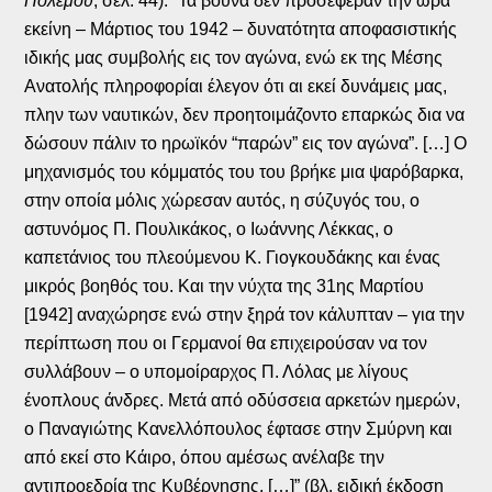
Πολέμου
, σελ. 44): “Τα βουνά δεν προσέφεραν την ώρα
εκείνη – Μάρτιος του 1942 – δυνατότητα αποφασιστικής
ιδικής μας συμβολής εις τον αγώνα, ενώ εκ της Μέσης
Ανατολής πληροφορίαι έλεγον ότι αι εκεί δυνάμεις μας,
πλην των ναυτικών, δεν προητοιμάζοντο επαρκώς δια να
δώσουν πάλιν το ηρωϊκόν “παρών” εις τον αγώνα”. […] Ο
μηχανισμός του κόμματός του του βρήκε μια ψαρόβαρκα,
στην οποία μόλις χώρεσαν αυτός, η σύζυγός του, ο
αστυνόμος Π. Πουλικάκος, ο Ιωάννης Λέκκας, ο
καπετάνιος του πλεούμενου Κ. Γιογκουδάκης και ένας
μικρός βοηθός του. Και την νύχτα της 31ης Μαρτίου
[1942] αναχώρησε ενώ στην ξηρά τον κάλυπταν – για την
περίπτωση που οι Γερμανοί θα επιχειρούσαν να τον
συλλάβουν – ο υπομοίραρχος Π. Λόλας με λίγους
ένοπλους άνδρες. Μετά από οδύσσεια αρκετών ημερών,
ο Παναγιώτης Κανελλόπουλος έφτασε στην Σμύρνη και
από εκεί στο Κάιρο, όπου αμέσως ανέλαβε την
αντιπροεδρία της Κυβέρνησης. […]” (βλ. ειδική έκδοση