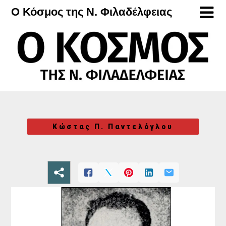
Μετάβαση
Ο Κόσμος της Ν. Φιλαδέλφειας
στο
περιεχόμενο
Κώστας Π. Παντελόγλου