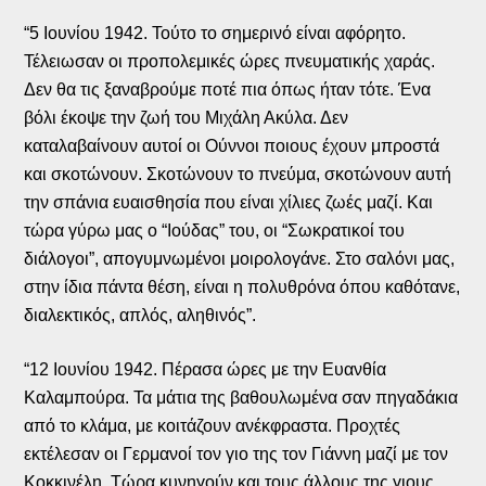
“5 Ιουνίου 1942. Τούτο το σημερινό είναι αφόρητο.
Τέλειωσαν οι προπολεμικές ώρες πνευματικής χαράς.
Δεν θα τις ξαναβρούμε ποτέ πια όπως ήταν τότε. Ένα
βόλι έκοψε την ζωή του Μιχάλη Ακύλα. Δεν
καταλαβαίνουν αυτοί οι Ούννοι ποιους έχουν μπροστά
και σκοτώνουν. Σκοτώνουν το πνεύμα, σκοτώνουν αυτή
την σπάνια ευαισθησία που είναι χίλιες ζωές μαζί. Και
τώρα γύρω μας ο “Ιούδας” του, οι “Σωκρατικοί του
διάλογοι”, απογυμνωμένοι μοιρολογάνε. Στο σαλόνι μας,
στην ίδια πάντα θέση, είναι η πολυθρόνα όπου καθότανε,
διαλεκτικός, απλός, αληθινός”.
“12 Ιουνίου 1942. Πέρασα ώρες με την Ευανθία
Καλαμπούρα. Τα μάτια της βαθουλωμένα σαν πηγαδάκια
από το κλάμα, με κοιτάζουν ανέκφραστα. Προχτές
εκτέλεσαν οι Γερμανοί τον γιο της τον Γιάννη μαζί με τον
Κοκκινέλη. Τώρα κυνηγούν και τους άλλους της γιους.