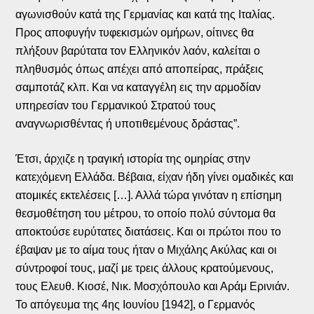
αγωνισθούν κατά της Γερμανίας και κατά της Ιταλίας.
Προς αποφυγήν τυφεκισμών ομήρων, οίτινες θα
πλήξουν βαρύτατα τον Ελληνικόν λαόν, καλείται ο
πληθυσμός όπως απέχει από αποπείρας, πράξεις
σαμποτάζ κλπ. Και να καταγγέλη εις την αρμοδίαν
υπηρεσίαν του Γερμανικού Στρατού τους
αναγνωρισθέντας ή υποτιθεμένους δράστας”.
Έτσι, άρχιζε η τραγική ιστορία της ομηρίας στην
κατεχόμενη Ελλάδα. Βέβαια, είχαν ήδη γίνει ομαδικές και
ατομικές εκτελέσεις […]. Αλλά τώρα γινόταν η επίσημη
θεσμοθέτηση του μέτρου, το οποίο πολύ σύντομα θα
αποκτούσε ευρύτατες διατάσεις. Και οι πρώτοι που το
έβαψαν με το αίμα τους ήταν ο Μιχάλης Ακύλας και οι
σύντροφοί τους, μαζί με τρεις άλλους κρατούμενους,
τους Ελευθ. Κιοσέ, Νικ. Μοσχόπουλο και Αράμ Ερινιάν.
Το απόγευμα της 4ης Ιουνίου [1942], ο Γερμανός