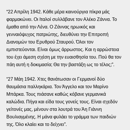
“22 Απρίλη 1942. Κάθε μέρα καινούργια πίκρα μάς
φαρμακώνει. Οι Ιταλοί συλλάβανε τον Αλέκο Ζάννα. Το
έμαθα από την Λένα. Ο Ζάννας ηρωικός και
γενναιόψυχος πατριώτης, διευθύνει την Επιτροπή
Διανομών του Ερυθρού Σταυρού. Όλοι τον
εμπιστεύονται. Είναι όμως άρρωστος. Και η αρρώστεια
του έχει άμεση σχέση με την ευαισθησία του. Πού θα τον
πάη αυτή η δοκιμασία; Θα την βαστάξη ως το τέλος;”.
“27 Μάη 1942. Χτες θανάτωσαν οι Γερμανοί δύο
θαυμάσια παλληκάρια. Τον Άγγελο και τον Μαρίνο
Μπάρκα. Τους πιάσανε καθώς κόβανε γερμανικά
καλώδια. Πήγα και είδα τους γονείς τους. Είναι σχεδόν
γείτονές μας, μένουν στα λουτρά του Άη Γιάννη
Βουλιαγμένης. Η μάνα φυλάει το γράμμα των παιδιών
της. Όλο κλαίει και το δείχνει”.