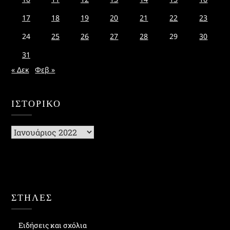
17
18
19
20
21
22
23
24
25
26
27
28
29
30
31
« Δεκ
Φεβ »
ΙΣΤΟΡΙΚΌ
Ιστορικό
ΣΤΗΛΕΣ
Ειδήσεις και σχόλια