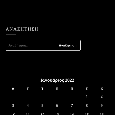
ΑΝΑΖΉΤΗΣΗ
ΑΝΑΖΉΤΗΣΗ
ΓΙΑ:
Ιανουάριος 2022
Δ
Τ
Τ
Π
Π
Σ
Κ
1
2
3
4
5
6
7
8
9
10
11
12
13
14
15
16