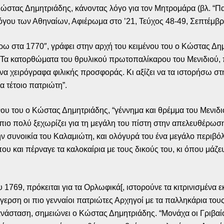
 Κώστας Δημητριάδης, κάνοντας λόγο για τον Μητρομάρα (βλ. “Π
όγου των Αθηναίων, Αφιέρωμα στο ’21, Τεύχος 48-49, Σεπτέμβρι
ύρω στα 1770″, γράφει στην αρχή του κειμένου του ο Κώστας Δη
. Τα κατορθώματα του θρυλικού πρωτοπαλίκαρου του Μενιδιού, 
α χειρόγραφα φιλικής προσφοράς. Κι αξίζει να τα ιστορήσω στη
α τέτοιο πατριώτη”.
νου του ο Κώστας Δημητριάδης, “γέννημα και θρέμμα του Μενιδι
α πιο πολύ ξεχωρίζει για τη μεγάλη του πίστη στην απελευθέρω
ην συνοικία του Καλαμιώτη, και ολόγυρά του ένα μεγάλο περιβό
υ και πέρναγε τα καλοκαίρια με τους δικούς του, κι όπου μάζε
1769, πρόκειται για τα Ορλωφικά[, ιστορούνε τα κιτρινισμένα 
γερση οι πιο γενναίοι πατριώτες Αρχηγοί με τα παλληκάρια τους
πανάσταση, σημειώνει ο Κώστας Δημητριάδης. “Μονάχα οι Γριβαίο