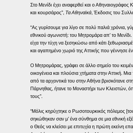
Στο Μενίδι έχει αναφερθεί και ο Αθηναιογράφος
και κουρσάρος”,
Τα Αθηναϊκά
, Έκδοσις του Συλλ
“Ας γυρίσουμε για λίγο σε πολύ παλιά χρόνια, γ
εθνικού αγωνιστή: του Μητρομάρα απ’ το Μενίδι
είχα την τύχη να ξεσηκώσω από κάτι ξεθωριασμέν
και αγαπημένο χωριό της Αττικής που γέννησε έν
Ο Μητρομάρας, γράφει σε άλλο σημείο του κειμέ
οικογένεια και πλούσια χτήματα στην Αττική. Μι
από τα αρχοντικά του στην Αθήνα βρισκότανε στ
Πάρνηθας, ήτανε το Μοναστήρι των Κλειστών, όπο
τους”.
“Μόλις κηρύχτηκε ο Ρωσοτουρκικός πόλεμος [του 
σηκώθηκαν σαν μ’ ένα σύνθημα σε μια εθνική εξέ
ο Θεός να κλείσει με επιτυχία η πρώτη εκείνη ε