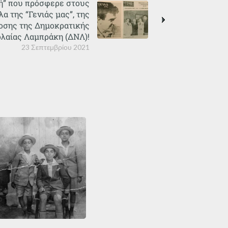
ή” που πρόσφερε στους
 της “Γενιάς μας”, της
οσης της Δημοκρατικής
λαίας Λαμπράκη (ΔΝΛ)!
23 Σεπτεμβρίου 2021