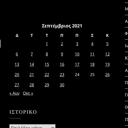
Μ
Α
Σεπτέμβριος 2021
Φ
Δ
Τ
Τ
Π
Π
Σ
Κ
1
2
3
4
5
Ι
6
7
8
9
10
11
12
Κ
13
14
15
16
17
18
19
Α
20
21
22
23
24
25
26
Π
27
28
29
30
« Αυγ
Οκτ »
Γ
Ο
ΙΣΤΟΡΙΚΌ
Π
Ιστορικό