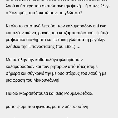
λαού κι ύστερα του σκοτώσανε την ψυχή – ή όπως έλεγε
ο Σολωμός, του “σκοτώσανε τη γλώσσα”!
Κι όλο το κατοπινό λεφούσι των καλαμαράδων επί ένα
και πλέον αιώνα, ραγιάς του κοτζαμπασιδισμού, ψεύτιζε
με ψεύτικα αισθήματα και ψεύτικη γλώσσα τη μεγάλην
αλήθεια της Επανάστασης (του 1821) …
Μα σε όλην την καθαρολόγα φλυαρία των
καλαμαράαδων και των ρητόρων από τότες ίσαμε
σήμερα και σύγκρινέ την με δυο στίχους του λαού ή με
μια φράση του Μακρυγιάννη!
Παιδιά Μωραϊτόπουλα και σεις Ρουμελιωτάκια,
μα το ψωμί που φάγαμε, μα την αδερφοσύνη