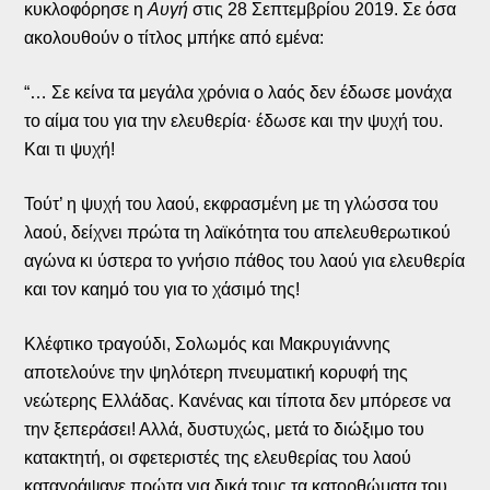
κυκλοφόρησε η
Αυγή
στις 28 Σεπτεμβρίου 2019. Σε όσα
ακολουθούν ο τίτλος μπήκε από εμένα:
“… Σε κείνα τα μεγάλα χρόνια ο λαός δεν έδωσε μονάχα
το αίμα του για την ελευθερία· έδωσε και την ψυχή του.
Και τι ψυχή!
Τούτ’ η ψυχή του λαού, εκφρασμένη με τη γλώσσα του
λαού, δείχνει πρώτα τη λαϊκότητα του απελευθερωτικού
αγώνα κι ύστερα το γνήσιο πάθος του λαού για ελευθερία
και τον καημό του για το χάσιμό της!
Κλέφτικο τραγούδι, Σολωμός και Μακρυγιάννης
αποτελούνε την ψηλότερη πνευματική κορυφή της
νεώτερης Ελλάδας. Κανένας και τίποτα δεν μπόρεσε να
την ξεπεράσει! Αλλά, δυστυχώς, μετά το διώξιμο του
κατακτητή, οι σφετεριστές της ελευθερίας του λαού
καταγράψανε πρώτα για δικά τους τα κατορθώματα του