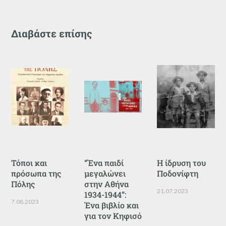
Διαβάστε επίσης
Τόποι και
“Ένα παιδί
Η ίδρυση του
πρόσωπα της
μεγαλώνει
Ποδονίφτη
Πόλης
στην Αθήνα
21.07.2023
1934-1944”:
7.08.2023
Ένα βιβλίο και
για τον Κηφισό