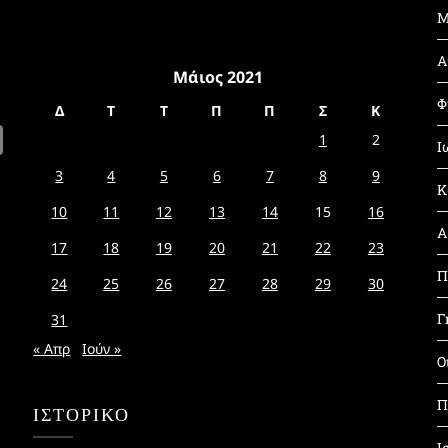
Μ
Α
Μάιος 2021
Φ
Δ
Τ
Τ
Π
Π
Σ
Κ
1
2
Ι
3
4
5
6
7
8
9
Κ
10
11
12
13
14
15
16
Α
17
18
19
20
21
22
23
Π
24
25
26
27
28
29
30
Γ
31
« Απρ
Ιούν »
Ο
Π
ΙΣΤΟΡΙΚΌ
Ι