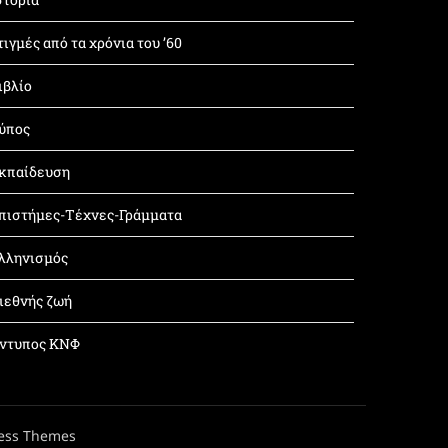
τιγμές από τα χρόνια του ’60
ιβλίο
ύπος
κπαίδευση
πιστήμες-Τέχνες-Γράμματα
λληνισμός
ιεθνής ζωή
ντυπος ΚΝΦ
ess Themes