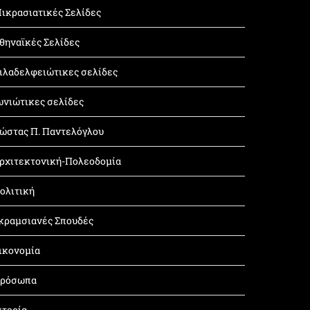
ικρασιατικές Σελίδες
θηναϊκές Σελίδες
ιλαδελφειώτικες σελίδες
ωνιώτικες σελίδες
ώστας Π. Παντελόγλου
ρχιτεκτονική-Πολεοδομία
ολιτική
κραμσιανές Σπουδές
ικονομία
ρόσωπα
στορία