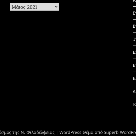
Ιστορικό
Σ
Β
Τ
Ε
Ε
Ε
Δ
Έ
όσμος της Ν. Φιλαδέλφειας
| WordPress Θέμα από
Superb WordPr