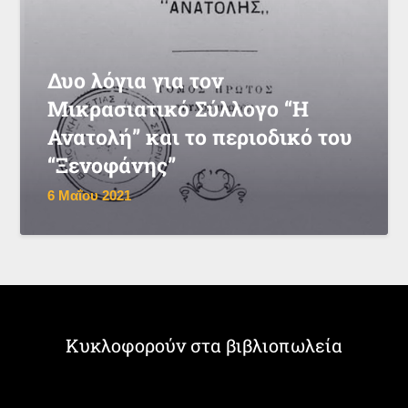
Δυο λόγια για τον
Μικρασιατικό Σύλλογο “Η
Ανατολή” και το περιοδικό του
“Ξενοφάνης”
6 Μαΐου 2021
Κυκλοφορούν στα βιβλιοπωλεία