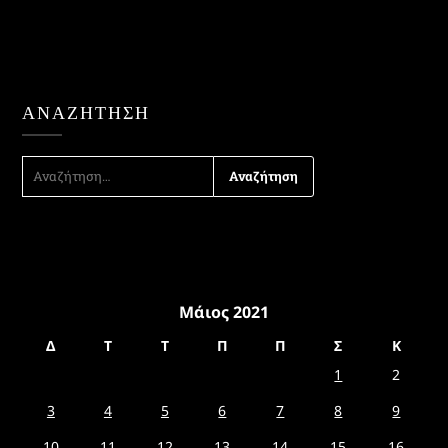
ΑΝΑΖΉΤΗΣΗ
ΑΝΑΖΉΤΗΣΗ
ΓΙΑ:
Μάιος 2021
Δ
Τ
Τ
Π
Π
Σ
Κ
1
2
3
4
5
6
7
8
9
10
11
12
13
14
15
16