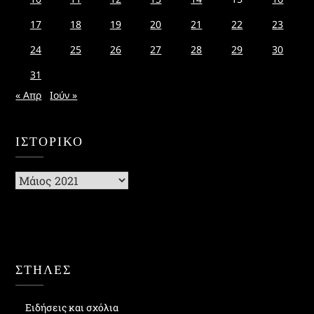
17
18
19
20
21
22
23
24
25
26
27
28
29
30
31
« Απρ
Ιούν »
ΙΣΤΟΡΙΚΌ
Ιστορικό
ΣΤΗΛΕΣ
Ειδήσεις και σχόλια