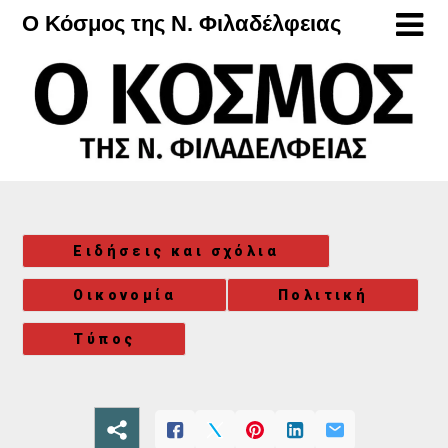
Μετάβαση
Ο Κόσμος της Ν. Φιλαδέλφειας
στο
περιεχόμενο
Ειδήσεις και σχόλια
Οικονομία
Πολιτική
Τύπος