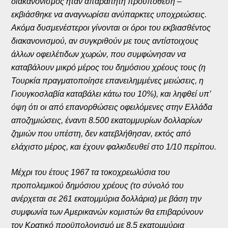
διακανονισμός ήταν απαραίτητη προϋπόθεση –
εκβιάσθηκε να αναγνωρίσει ανύπαρκτες υποχρεώσεις.
Ακόμα δυσμενέστεροι γίνονται οι όροι του εκβιασθέντος
διακανονισμού, αν συγκριθούν με τους αντίστοιχους
άλλων οφειλέτιδων χωρών, που συμφώνησαν να
καταβάλουν μικρό μέρος του δημόσιου χρέους τους (η
Τουρκία πραγματοποίησε επανειλημμένες μειώσεις, η
Γιουγκοσλαβία καταβάλει κάτω του 10%), και ληφθεί υπ’
όψη ότι οι από επανορθώσεις οφειλόμενες στην Ελλάδα
αποζημιώσεις, έναντι 8.500 εκατομμυρίων δολλαρίων
ζημιών που υπέστη, δεν κατεβλήθησαν, εκτός από
ελάχιστο μέρος, και έχουν φαλκιδευθεί στο 1/10 περίπου.
Μέχρι του έτους 1967 τα τοκοχρεωλύσια του
προπολεμικού δημόσιου χρέους (το σύνολό του
ανέρχεται σε 261 εκατομμύρια δολλάρια) με βάση την
συμφωνία των Αμερικανών κομιστών θα επιβαρύνουν
τον Κρατικό προϋπολογισμό με 8,5 εκατομμύρια