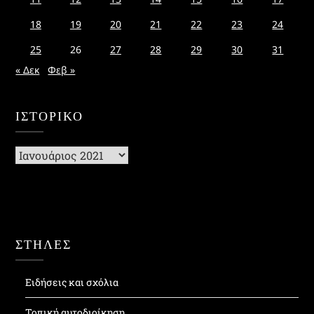
18
19
20
21
22
23
24
25
26
27
28
29
30
31
« Δεκ
Φεβ »
ΙΣΤΟΡΙΚΌ
Ιστορικό
ΣΤΗΛΕΣ
Ειδήσεις και σχόλια
Τοπική αυτοδιοίκηση