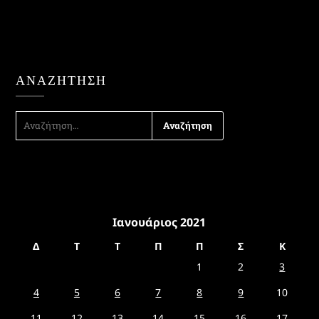
ΑΝΑΖΉΤΗΣΗ
ΑΝΑΖΉΤΗΣΗ
ΓΙΑ:
Ιανουάριος 2021
Δ
Τ
Τ
Π
Π
Σ
Κ
1
2
3
4
5
6
7
8
9
10
11
12
13
14
15
16
17