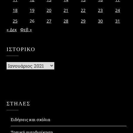
18
19
20
21
22
23
24
25
26
27
28
29
30
31
« Δεκ
Φεβ »
ΙΣΤΟΡΙΚΌ
Ιστορικό
ΣΤΗΛΕΣ
Ειδήσεις και σχόλια
Τοπική αυτοδιοίκηση