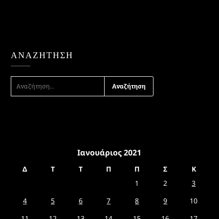
ΑΝΑΖΉΤΗΣΗ
ΑΝΑΖΉΤΗΣΗ
ΓΙΑ:
Ιανουάριος 2021
Δ
Τ
Τ
Π
Π
Σ
Κ
1
2
3
4
5
6
7
8
9
10
11
12
13
14
15
16
17