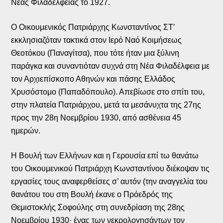
Νέας Φιλαδέλφειας το 1927.
Ο Οικουμενικός Πατριάρχης Κωνσταντίνος ΣΤ’
εκκλησιαζόταν τακτικά στον Ιερό Ναό Κοιμήσεως
Θεοτόκου (Παναγίτσα), που τότε ήταν μια ξύλινη
παράγκα και συναντιόταν συχνά στη Νέα Φιλαδέλφεια με
τον Αρχιεπίσκοπο Αθηνών και πάσης Ελλάδος
Χρυσόστομο (Παπαδόπουλο). Απεβίωσε στο σπίτι του,
στην πλατεία Πατριάρχου, μετά τα μεσάνυχτα της 27ης
προς την 28η Νοεμβρίου 1930, από ασθένεια 45
ημερών.
Η Βουλή των Ελλήνων και η Γερουσία επί τω θανάτω
του Οικουμενικού Πατριάρχη Κωνσταντίνου διέκοψαν τις
εργασίες τους αναφερθείσες σ’ αυτόν (την αναγγελία του
θανάτου του στη Βουλή έκανε ο Πρόεδρός της
Θεμιστοκλής Σοφούλης στη συνεδρίαση της 28ης
Νοεμβρίου 1930· ένας των νεκρολογησάντων τον