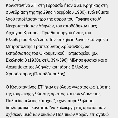
Κωνσταντίνο ΣΤ’ στη Γερουσία ήταν ο Στ. Κρητικάς στη
συνεδρίασή της της 29ης Νοεμβρίου 1930), ενώ κύματα
λαού παρέλασαν προ της σορού του. Τάφηκε στο Α’
Νεκροταφείο των Αθηνών, του αποδόθηκαν τιμές
Αρχηγού Κράτους, Πρωθυπουργού όντος του
Ελευθερίου Βενιζέλου. Τον επικήδειο λόγο εκφώνησε ο
Μητροπολίτης Τραπεζούντος Χρύσανθος, ως
εκπρόσωπος του Οικουμενικού Πατριαρχείου [βλ.
Εκκλησία 8 (1930), σελ. 394-396]. Μίλησε φυσικά και ο
Αρχιεπίσκοπος Αθηνών και πάσης Ελλάδος
Χρυσόστομος (Παπαδόπουλος).
Ο Κωνσταντίνος ΣΤ’ ήταν σε όλους γνωστός ως “μύστης
της τουρκικής γλώσσης άριστος και των νόμων της
Πολιτείας τέλειος κάτοχος”, έχων παράλληλα τη
διπλωματική ικανότητα “να καλλιεργή τας αρίστας των
σχέσεων μετά των οικείων Πολιτικών Αρχών επ’ αγαθώ