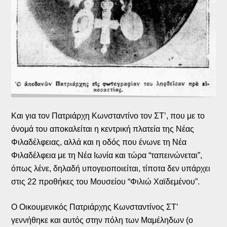
Και για τον Πατριάρχη Κωνσταντίνο τον ΣΤ’, που με το
όνομά του αποκαλείται η κεντρική πλατεία της Νέας
Φιλαδέλφειας, αλλά και η οδός που ένωνε τη Νέα
Φιλαδέλφεια με τη Νέα Ιωνία και τώρα “ταπεινώνεται”,
όπως λένε, δηλαδή υπογειοποιείται, τίποτα δεν υπάρχει
στις 22 προθήκες του Μουσείου “Φιλιώ Χαϊδεμένου”.
Ο Οικουμενικός Πατριάρχης Κωνσταντίνος ΣΤ’
γεννήθηκε και αυτός στην πόλη των Μαμέληδων (ο