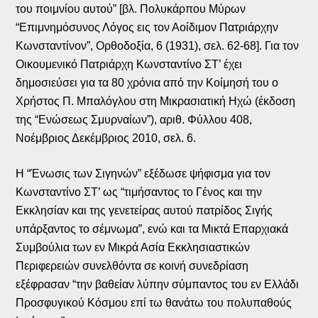
του ποιμνίου αυτού” [βλ. Πολυκάρπου Μύρων
“Επιμνημόσυνος Λόγος εις τον Αοίδιμον Πατριάρχην
Κωνσταντίνον”, Ορθοδοξία, 6 (1931), σελ. 62-68]. Για τον
Οικουμενικό Πατριάρχη Κωνσταντίνο ΣΤ’ έχει
δημοσιεύσει για τα 80 χρόνια από την Κοίμησή του ο
Χρήστος Π. Μπαλόγλου στη Μικρασιατική Ηχώ (έκδοση
της “Ενώσεως Σμυρναίων”), αριθ. Φύλλου 408,
Νοέμβριος Δεκέμβριος 2010, σελ. 6.
Η “Ένωσις των Σιγηνών” εξέδωσε ψήφισμα για τον
Κωνσταντίνο ΣΤ’ ως “τιμήσαντος το Γένος και την
Εκκλησίαν και της γενετείρας αυτού πατρίδος Σιγής
υπάρξαντος το σέμνωμα”, ενώ και τα Μικτά Επαρχιακά
Συμβούλια των εν Μικρά Ασία Εκκλησιαστικών
Περιφερειών συνελθόντα σε κοινή συνεδρίαση
εξέφρασαν “την βαθείαν λύπην σύμπαντος του εν Ελλάδι
Προσφυγικού Κόσμου επί τω θανάτω του πολυπαθούς