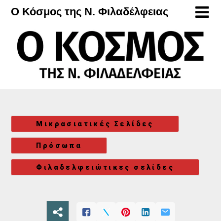
Μετάβαση
Ο Κόσμος της Ν. Φιλαδέλφειας
στο
περιεχόμενο
Μικρασιατικές Σελίδες
Πρόσωπα
Φιλαδελφειώτικες σελίδες