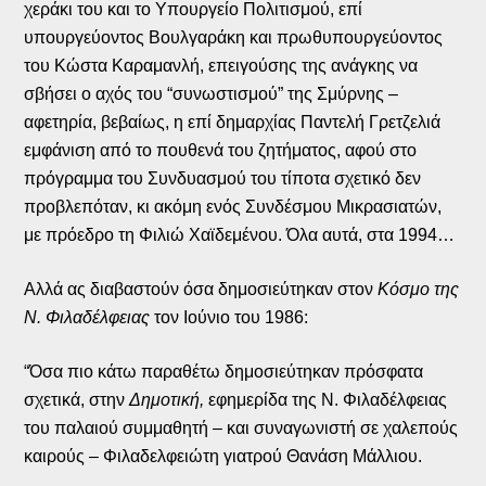
χεράκι του και το Υπουργείο Πολιτισμού, επί
υπουργεύοντος Βουλγαράκη και πρωθυπουργεύοντος
του Κώστα Καραμανλή, επειγούσης της ανάγκης να
σβήσει ο αχός του “συνωστισμού” της Σμύρνης –
αφετηρία, βεβαίως, η επί δημαρχίας Παντελή Γρετζελιά
εμφάνιση από το πουθενά του ζητήματος, αφού στο
πρόγραμμα του Συνδυασμού του τίποτα σχετικό δεν
προβλεπόταν, κι ακόμη ενός Συνδέσμου Μικρασιατών,
με πρόεδρο τη Φιλιώ Χαϊδεμένου. Όλα αυτά, στα 1994…
Αλλά ας διαβαστούν όσα δημοσιεύτηκαν στον
Κόσμο της
Ν. Φιλαδέλφειας
τον Ιούνιο του 1986:
“Όσα πιο κάτω παραθέτω δημοσιεύτηκαν πρόσφατα
σχετικά, στην
Δημοτική,
εφημερίδα της Ν. Φιλαδέλφειας
του παλαιού συμμαθητή – και συναγωνιστή σε χαλεπούς
καιρούς – Φιλαδελφειώτη γιατρού Θανάση Μάλλιου.