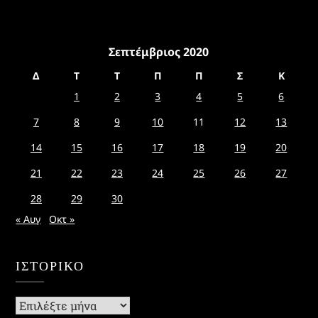
Σεπτέμβριος 2020
Δ
Τ
Τ
Π
Π
Σ
Κ
1
2
3
4
5
6
7
8
9
10
11
12
13
14
15
16
17
18
19
20
21
22
23
24
25
26
27
28
29
30
« Αυγ
Οκτ »
ΙΣΤΟΡΙΚΌ
Ιστορικό