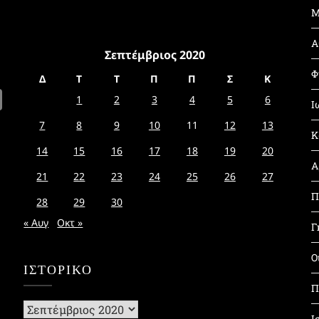
Μ
Α
Σεπτέμβριος 2020
Φ
Δ
Τ
Τ
Π
Π
Σ
Κ
1
2
3
4
5
6
Ι
7
8
9
10
11
12
13
Κ
14
15
16
17
18
19
20
Α
21
22
23
24
25
26
27
Π
28
29
30
« Αυγ
Οκτ »
Γ
Ο
ΙΣΤΟΡΙΚΌ
Π
Ιστορικό
Ι