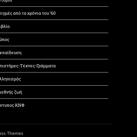
τιγμές από τα χρόνια του ’60
ιβλίο
ύπος
κπαίδευση
πιστήμες-Τέχνες-Γράμματα
λληνισμός
ιεθνής ζωή
ντυπος ΚΝΦ
ess Themes