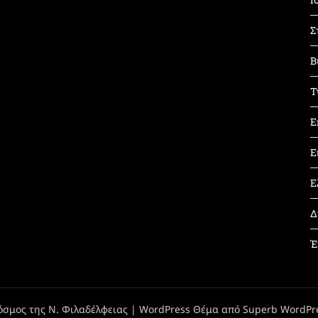
Σ
Β
Τ
Ε
Ε
Ε
Δ
Έ
όσμος της Ν. Φιλαδέλφειας
| WordPress Θέμα από
Superb WordPr