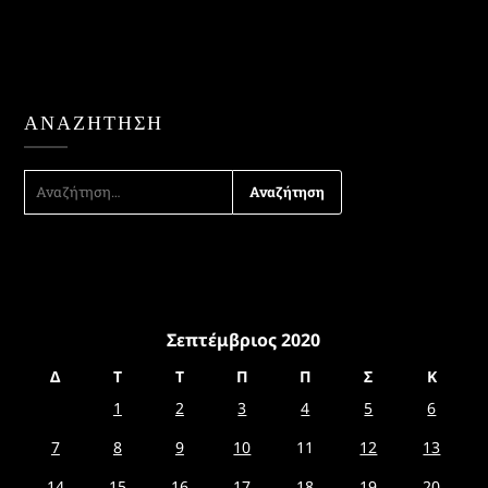
ΑΝΑΖΉΤΗΣΗ
ΑΝΑΖΉΤΗΣΗ
ΓΙΑ:
Σεπτέμβριος 2020
Δ
Τ
Τ
Π
Π
Σ
Κ
1
2
3
4
5
6
7
8
9
10
11
12
13
14
15
16
17
18
19
20