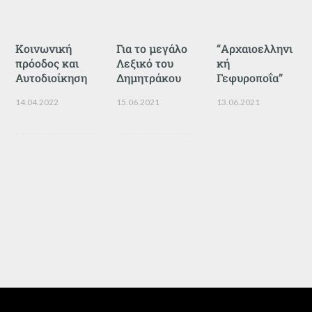
Κοινωνική
Για το μεγάλο
“Αρχαιοελληνι
πρόοδος και
Λεξικό του
κή
Αυτοδιοίκηση
Δημητράκου
Γεφυροποΐα”
14.04.2022
15.06.2021
13.06.2021