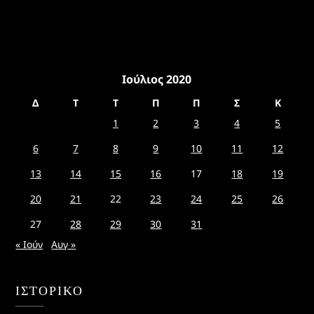
Ιούλιος 2020
Δ
Τ
Τ
Π
Π
Σ
Κ
1
2
3
4
5
6
7
8
9
10
11
12
13
14
15
16
17
18
19
20
21
22
23
24
25
26
27
28
29
30
31
« Ιούν
Αυγ »
ΙΣΤΟΡΙΚΌ