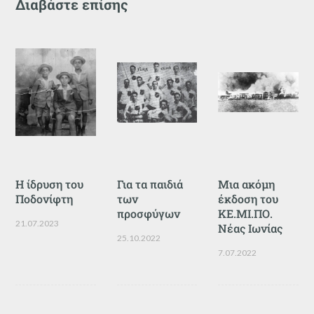
Διαβάστε επίσης
Η ίδρυση του
Για τα παιδιά
Μια ακόμη
Ποδονίφτη
των
έκδοση του
προσφύγων
ΚΕ.ΜΙ.ΠΟ.
21.07.2023
Νέας Ιωνίας
25.10.2022
7.07.2022