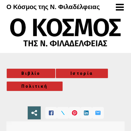
Μετάβαση
Ο Κόσμος της Ν. Φιλαδέλφειας
στο
περιεχόμενο
Βιβλίο
Ιστορία
Πολιτική