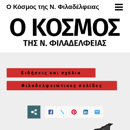
Μετάβαση
Ο Κόσμος της Ν. Φιλαδέλφειας
στο
περιεχόμενο
Ειδήσεις και σχόλια
Φιλαδελφειώτικες σελίδες