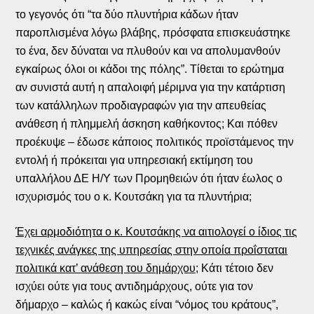
το γεγονός ότι “τα δύο πλυντήρια κάδων ήταν
παροπλισμένα λόγω βλάβης, πρόσφατα επισκευάστηκε
το ένα, δεν δύναται να πλυθούν και να απολυμανθούν
εγκαίρως όλοι οι κάδοι της πόλης”. Τίθεται το ερώτημα
αν συνιστά αυτή η απαλοιφή μέριμνα για την κατάρτιση
των κατάλληλων προδιαγραφών για την απευθείας
ανάθεση ή πλημμελή άσκηση καθήκοντος; Και πόθεν
προέκυψε – έδωσε κάποιος πολιτικός προϊστάμενος την
εντολή ή πρόκειται για υπηρεσιακή εκτίμηση του
υπαλλήλου ΔΕ Η/Υ των Προμηθειών ότι ήταν έωλος ο
ισχυρισμός του ο κ. Κουτσάκη για τα πλυντήρια;
Έχει αρμοδιότητα ο κ. Κουτσάκης να αιτιολογεί ο ίδιος τις
τεχνικές ανάγκες της υπηρεσίας στην οποία προΐσταται
πολιτικά κατ’ ανάθεση του δημάρχου;
Κάτι τέτοιο δεν
ισχύει ούτε για τους αντιδημάρχους, ούτε για τον
δήμαρχο – καλώς ή κακώς είναι “νόμος του κράτους”,