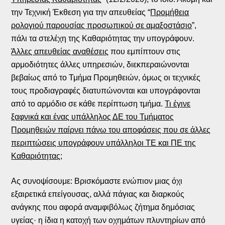
την Τεχνική Έκθεση για την απευθείας “
Προμήθεια
ρολογιού παρουσίας προσωπικού σε αμαξοστάσιο
”,
πάλι τα στελέχη της Καθαριότητας την υπογράφουν.
Άλλες απευθείας αναθέσεις
που εμπίπτουν στις
αρμοδιότητες άλλες υπηρεσιών, διεκπεραιώνονται
βεβαίως από το Τμήμα Προμηθειών, όμως οι τεχνικές
τους προδιαγραφές διατυπώνονται και υπογράφονται
από το αρμόδιο σε κάθε περίπτωση τμήμα.
Τι έγινε
ξαφνικά και ένας υπάλληλος ΔΕ του Τμήματος
Προμηθειών παίρνει πάνω του αποφάσεις που σε άλλες
περιπτώσεις υπογράφουν υπάλληλοι ΤΕ και ΠΕ της
Καθαριότητας;
Ας συνοψίσουμε: Βρισκόμαστε ενώπιον μιας όχι
εξαιρετικά επείγουσας, αλλά πάγιας και διαρκούς
ανάγκης που αφορά αναμφιβόλως ζήτημα δημόσιας
υγείας· η ίδια η κατοχή των οχημάτων πλυντηρίων από