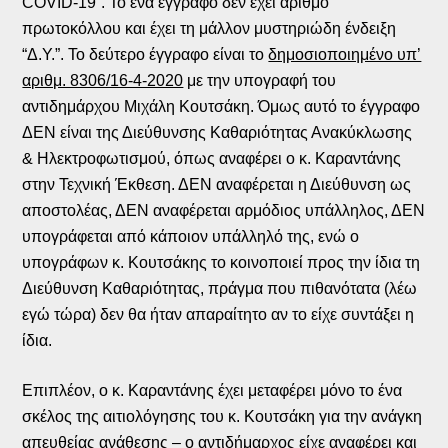
COVID-19”. Το ένα έγγραφο δεν έχει αριθμό
πρωτοκόλλου και έχει τη μάλλον μυστηριώδη ένδειξη
“Δ.Υ.”. Το δεύτερο έγγραφο είναι το
δημοσιοποιημένο υπ’
αριθμ. 8306/16-4-2020
με την υπογραφή του
αντιδημάρχου Μιχάλη Κουτσάκη. Όμως αυτό το έγγραφο
ΔΕΝ είναι της Διεύθυνσης Καθαριότητας Ανακύκλωσης
& Ηλεκτροφωτισμού, όπως αναφέρει ο κ. Καραντάνης
στην Τεχνική Έκθεση. ΔΕΝ αναφέρεται η Διεύθυνση ως
αποστολέας, ΔΕΝ αναφέρεται αρμόδιος υπάλληλος, ΔΕΝ
υπογράφεται από κάποιον υπάλληλό της, ενώ ο
υπογράφων κ. Κουτσάκης το κοινοποιεί προς την ίδια τη
Διεύθυνση Καθαριότητας, πράγμα που πιθανότατα (λέω
εγώ τώρα) δεν θα ήταν απαραίτητο αν το είχε συντάξει η
ίδια.
Επιπλέον, ο κ. Καραντάνης έχει μεταφέρει μόνο το ένα
σκέλος της αιτιολόγησης του κ. Κουτσάκη για την ανάγκη
απευθείας ανάθεσης – ο αντιδήμαρχος είχε αναφέρει και