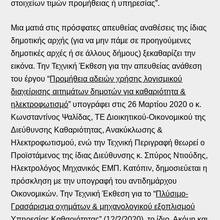
στοιχείων τιμών προμήθειας ή υπηρεσίας”.
Μια ματιά στις πρόσφατες απευθείας αναθέσεις της ίδιας
δημοτικής αρχής (για να μην πάμε σε προηγούμενες
δημοτικές αρχές ή σε άλλους δήμους) ξεκαθαρίζει την
εικόνα. Την Τεχνική Έκθεση για την απευθείας ανάθεση
του έργου “
Προμήθεια αδειών χρήσης λογισμικού
διαχείρισης αιτημάτων δημοτών για καθαριότητα &
ηλεκτροφωτισμό
” υπογράφει στις 26 Μαρτίου 2020 ο κ.
Κωνσταντίνος Ψαλίδας, ΤΕ Διοικητικού-Οικονομικού της
Διεύθυνσης Καθαριότητας, Ανακύκλωσης &
Ηλεκτροφωτισμού, ενώ την Τεχνική Περιγραφή θεωρεί ο
Προϊστάμενος της ίδιας Διεύθυνσης κ. Σπύρος Ντιούδης,
Ηλεκτρολόγος Μηχανικός ΕΜΠ. Κατόπιν, δημοσιεύεται η
πρόσκληση με την υπογραφή του αντιδημάρχου
Οικονομικών. Την Τεχνική Έκθεση για το “
Πλύσιμο-
Γρασάρισμα οχημάτων & μηχανολογικού εξοπλισμού
Υπηρεσίας Καθαριότητας
” (12/2/2020), το ίδιο. Ακόμη και