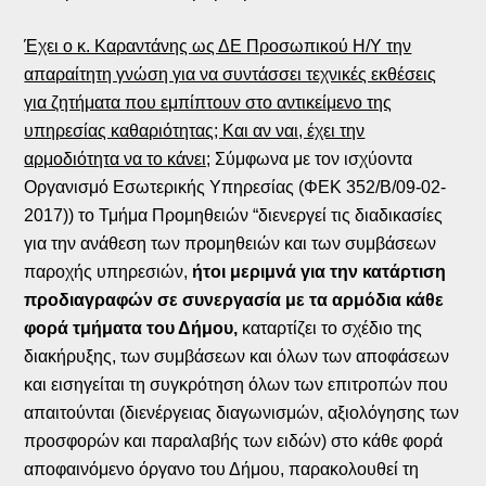
Έχει ο κ. Καραντάνης ως ΔΕ Προσωπικού Η/Υ την
απαραίτητη γνώση για να συντάσσει τεχνικές εκθέσεις
για ζητήματα που εμπίπτουν στο αντικείμενο της
υπηρεσίας καθαριότητας; Και αν ναι, έχει την
αρμοδιότητα να το κάνει;
Σύμφωνα με τον ισχύοντα
Οργανισμό Εσωτερικής Υπηρεσίας (ΦΕΚ 352/Β/09-02-
2017)) το Τμήμα Προμηθειών “διενεργεί τις διαδικασίες
για την ανάθεση των προμηθειών και των συμβάσεων
παροχής υπηρεσιών,
ήτοι μεριμνά για την κατάρτιση
προδιαγραφών σε συνεργασία με τα αρμόδια κάθε
φορά τμήματα του Δήμου,
καταρτίζει το σχέδιο της
διακήρυξης, των συμβάσεων και όλων των αποφάσεων
και εισηγείται τη συγκρότηση όλων των επιτροπών που
απαιτούνται (διενέργειας διαγωνισμών, αξιολόγησης των
προσφορών και παραλαβής των ειδών) στο κάθε φορά
αποφαινόμενο όργανο του Δήμου, παρακολουθεί τη