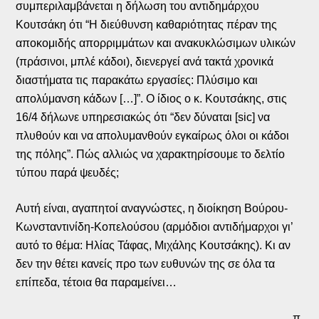
συμπεριλαμβάνεται η δήλωση του αντιδημάρχου
Κουτσάκη ότι “Η διεύθυνση καθαριότητας πέραν της
αποκομιδής απορριμμάτων και ανακυκλώσιμων υλικών
(πράσινοι, μπλέ κάδοι), διενεργεί ανά τακτά χρονικά
διαστήματα τις παρακάτω εργασίες: Πλύσιμο και
απολύμανση κάδων […]”. Ο ίδιος ο κ. Κουτσάκης, στις
16/4 δήλωνε υπηρεσιακώς ότι “δεν δύναται [sic] να
πλυθούν και να απολυμανθούν εγκαίρως όλοι οι κάδοι
της πόλης”. Πώς αλλιώς να χαρακτηρίσουμε το δελτίο
τύπου παρά ψευδές;
Αυτή είναι, αγαπητοί αναγνώστες, η διοίκηση Βούρου-
Κωνσταντινίδη-Κοπελούσου (αρμόδιοι αντιδήμαρχοι γι’
αυτό το θέμα: Ηλίας Τάφας, Μιχάλης Κουτσάκης). Κι αν
δεν την θέτει κανείς προ των ευθυνών της σε όλα τα
επίπεδα, τέτοια θα παραμείνει…
π.