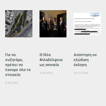
Για να
Η Νέα
Απάντηση σε
συζητάμε,
Φιλαδέλφεια
εξώδικη
πρέπει να
ως αποικία
όχληση
έχουμε όλα τα
4.03.2024
10.11.2023
στοιχεία
8.03.2024