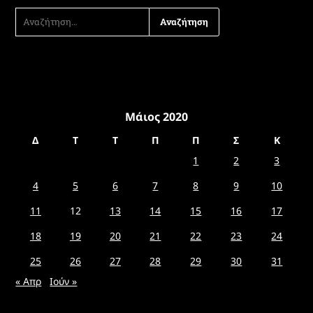
ΑΝΑΖΉΤΗΣΗ
ΓΙΑ:
Μάιος 2020
Δ
Τ
Τ
Π
Π
Σ
Κ
1
2
3
4
5
6
7
8
9
10
11
12
13
14
15
16
17
18
19
20
21
22
23
24
25
26
27
28
29
30
31
« Απρ
Ιούν »