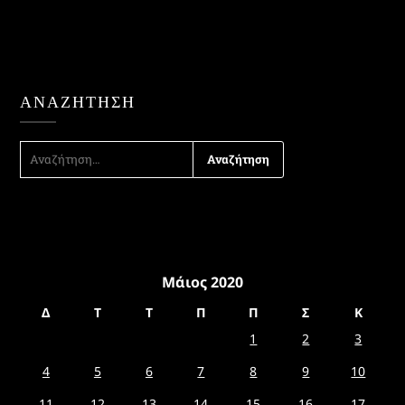
ΑΝΑΖΉΤΗΣΗ
ΑΝΑΖΉΤΗΣΗ
ΓΙΑ:
Μάιος 2020
Δ
Τ
Τ
Π
Π
Σ
Κ
1
2
3
4
5
6
7
8
9
10
11
12
13
14
15
16
17