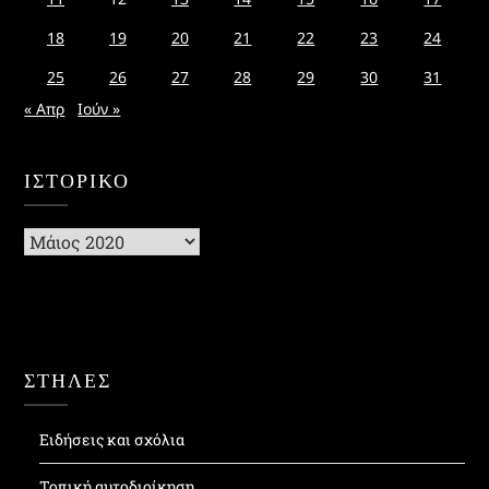
18
19
20
21
22
23
24
25
26
27
28
29
30
31
« Απρ
Ιούν »
ΙΣΤΟΡΙΚΌ
Ιστορικό
ΣΤΗΛΕΣ
Ειδήσεις και σχόλια
Τοπική αυτοδιοίκηση