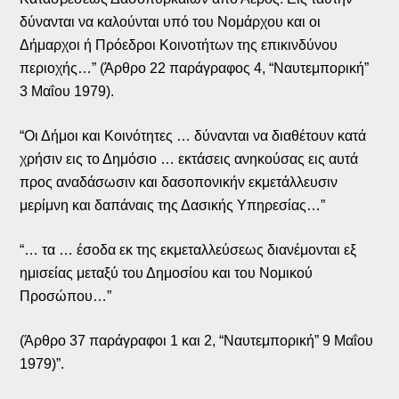
δύνανται να καλούνται υπό του Νομάρχου και οι
Δήμαρχοι ή Πρόεδροι Κοινοτήτων της επικινδύνου
περιοχής…” (Άρθρο 22 παράγραφος 4, “Ναυτεμπορική”
3 Μαΐου 1979).
“Οι Δήμοι και Κοινότητες … δύνανται να διαθέτουν κατά
χρήσιν εις το Δημόσιο … εκτάσεις ανηκούσας εις αυτά
προς αναδάσωσιν και δασοπονικήν εκμετάλλευσιν
μερίμνη και δαπάναις της Δασικής Υπηρεσίας…”
“… τα … έσοδα εκ της εκμεταλλεύσεως διανέμονται εξ
ημισείας μεταξύ του Δημοσίου και του Νομικού
Προσώπου…”
(Άρθρο 37 παράγραφοι 1 και 2, “Ναυτεμπορική” 9 Μαΐου
1979)”.