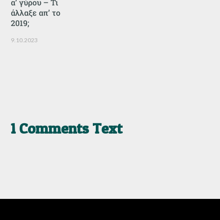
α’ γύρου – Τι
άλλαξε απ’ το
2019;
9.10.2023
1 Comments Text