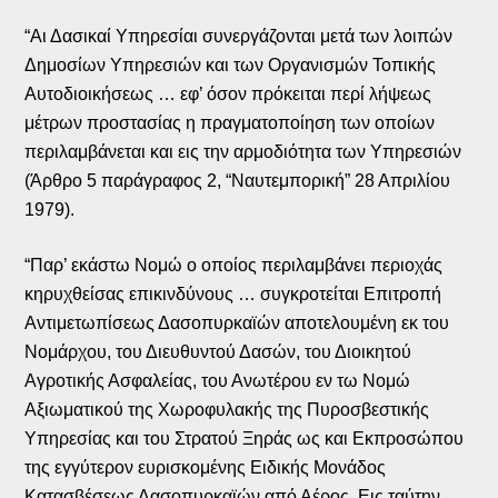
“Αι Δασικαί Υπηρεσίαι συνεργάζονται μετά των λοιπών
Δημοσίων Υπηρεσιών και των Οργανισμών Τοπικής
Αυτοδιοικήσεως … εφ’ όσον πρόκειται περί λήψεως
μέτρων προστασίας η πραγματοποίηση των οποίων
περιλαμβάνεται και εις την αρμοδιότητα των Υπηρεσιών
(Άρθρο 5 παράγραφος 2, “Ναυτεμπορική” 28 Απριλίου
1979).
“Παρ’ εκάστω Νομώ ο οποίος περιλαμβάνει περιοχάς
κηρυχθείσας επικινδύνους … συγκροτείται Επιτροπή
Αντιμετωπίσεως Δασοπυρκαϊών αποτελουμένη εκ του
Νομάρχου, του Διευθυντού Δασών, του Διοικητού
Αγροτικής Ασφαλείας, του Ανωτέρου εν τω Νομώ
Αξιωματικού της Χωροφυλακής της Πυροσβεστικής
Υπηρεσίας και του Στρατού Ξηράς ως και Εκπροσώπου
της εγγύτερον ευρισκομένης Ειδικής Μονάδος
Κατασβέσεως Δασοπυρκαϊών από Αέρος. Εις ταύτην