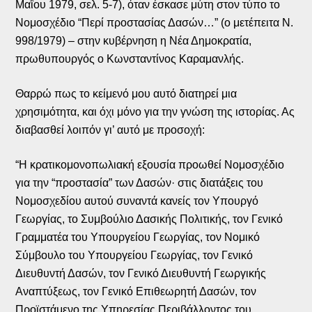
Μαΐου 1979, σελ. 5-7), όταν έσκασε μύτη στον τύπο το
Νομοσχέδιο “Περί προστασίας Δασών…” (ο μετέπειτα Ν.
998/1979) – στην κυβέρνηση η Νέα Δημοκρατία,
πρωθυπουργός ο Κωνσταντίνος Καραμανλής.
Θαρρώ πως το κείμενό μου αυτό διατηρεί μια
χρησιμότητα, και όχι μόνο για την γνώση της ιστορίας. Ας
διαβασθεί λοιπόν γι’ αυτό με προσοχή:
“Η κρατικομονοπωλιακή εξουσία προωθεί Νομοσχέδιο
για την “προστασία” των Δασών· στις διατάξεις του
Νομοσχεδίου αυτού συναντά κανείς τον Υπουργό
Γεωργίας, το Συμβούλιο Δασικής Πολιτικής, τον Γενικό
Γραμματέα του Υπουργείου Γεωργίας, τον Νομικό
Σύμβουλο του Υπουργείου Γεωργίας, τον Γενικό
Διευθυντή Δασών, τον Γενικό Διευθυντή Γεωργικής
Αναπτύξεως, τον Γενικό Επιθεωρητή Δασών, τον
Προϊστάμενο της Υπηρεσίας Περιβάλλοντος του