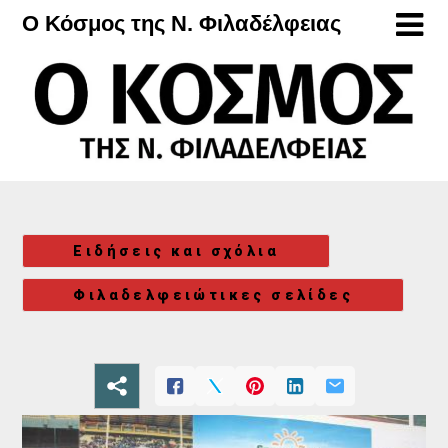
Μετάβαση
Ο Κόσμος της Ν. Φιλαδέλφειας
στο
περιεχόμενο
Ειδήσεις και σχόλια
Φιλαδελφειώτικες σελίδες