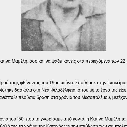
Κατίνα Μαμέλη, όσο και να ψάξει κανείς στα περιεχόμενα των 
Προύσσης φθίνοντος του 19ου αιώνα. Σπούδασε στην Ιωακείμι
ρίστηκε δασκάλα στη Νέα Φιλαδέλφεια, όπου με το έργο της εί
 ανέπτυξε πλούσια δράση στα χρόνια του Μεσοπολέμου, μετέχο
ρόνια του ‘50, που τη γνωρίσαμε από κοντά, η Κατίνα Μαμέλη τ
βολή της τα χρόνια της Κατοχής για την επιβίωση των συμπολιτώ