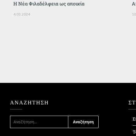
Η Νέα Φιλαδέλφεια ως αποικία
Α
4.03.2024
10
ΑΝΑΖΉΤΗΣΗ
Σ
ΑΝΑΖΉΤΗΣΗ
Ε
ΓΙΑ:
Τ