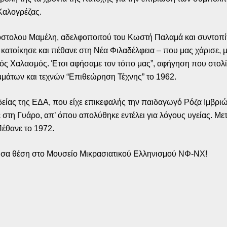
Καλογρέζας.
πόστολου Μαμέλη, αδελφοποιτού του Κωστή Παλαμά και συντοπί
υ κατοίκησε και πέθανε στη Νέα Φιλαδέλφεια – που μας χάρισε,
κός Χαλασμός. Έτσι αφήσαμε τον τόπο μας”, αφήγηση που στολί
μμάτων και τεχνών “Επιθεώρηση Τέχνης” το 1962.
είας της ΕΔΑ, που είχε επικεφαλής την παιδαγωγό Ρόζα Ιμβριώ
σε στη Γυάρο, απ’ όπου απολύθηκε εντέλει για λόγους υγείας. Μ
Πέθανε το 1972.
νουσα θέση στο Μουσείο Μικρασιατικού Ελληνισμού ΝΦ-ΝΧ!