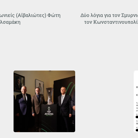
δωνιείς (Αϊβαλιώτες) Φώτη
Δύο λόγια για τον Σμυρ
αλσαμάκη
τον Κωνσταντινουπολ