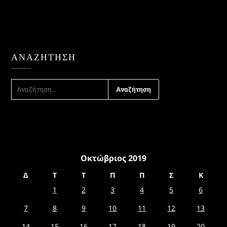
ΑΝΑΖΉΤΗΣΗ
ΑΝΑΖΉΤΗΣΗ
ΓΙΑ:
Οκτώβριος 2019
Δ
Τ
Τ
Π
Π
Σ
Κ
1
2
3
4
5
6
7
8
9
10
11
12
13
14
15
16
17
18
19
20