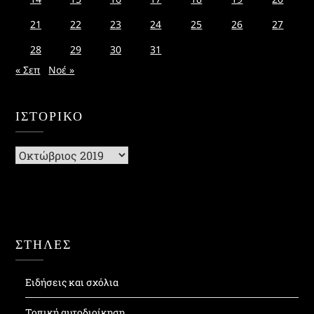
21
22
23
24
25
26
27
28
29
30
31
« Σεπ
Νοέ »
ΙΣΤΟΡΙΚΌ
Ιστορικό
ΣΤΗΛΕΣ
Ειδήσεις και σχόλια
Τοπική αυτοδιοίκηση