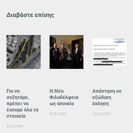
Διαβάστε επίσης
Για να
Η Νέα
Απάντηση σε
συζητάμε,
Φιλαδέλφεια
εξώδικη
πρέπει να
ως αποικία
όχληση
έχουμε όλα τα
4.03.2024
10.11.2023
στοιχεία
8.03.2024