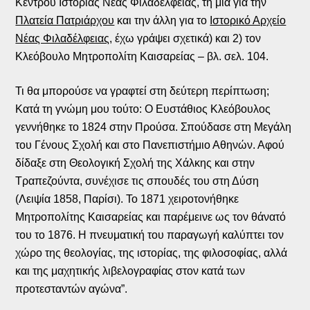
Κέντρου Ιστορίας Νέας Φιλαδέλφειας, τη μια για την
Πλατεία Πατριάρχου
και την άλλη για το
Ιστορικό Αρχείο
Νέας Φιλαδέλφειας
, έχω γράψει σχετικά) και 2) τον
Κλεόβουλο Μητροπολίτη Καισαρείας – βλ. σελ. 104.
Τι θα μπορούσε να γραφτεί στη δεύτερη περίπτωση;
Κατά τη γνώμη μου τούτο: Ο Ευστάθιος Κλεόβουλος
γεννήθηκε το 1824 στην Προύσα. Σπούδασε στη Μεγάλη
του Γένους Σχολή και στο Πανεπιστήμιο Αθηνών. Αφού
δίδαξε στη Θεολογική Σχολή της Χάλκης και στην
Τραπεζούντα, συνέχισε τις σπουδές του στη Δύση
(Λειψία 1858, Παρίσι). Το 1871 χειροτονήθηκε
Μητροπολίτης Καισαρείας και παρέμεινε ως τον θάνατό
του το 1876. Η πνευματική του παραγωγή καλύπτει τον
χώρο της θεολογίας, της ιστορίας, της φιλοσοφίας, αλλά
και της μαχητικής λιβελογραφίας στον κατά των
προτεσταντών αγώνα”.