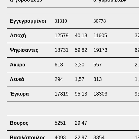
Εγγεγραμμένοι
31310
30778
Αποχή
12579
40,18
11605
3
Ψηφίσαντες
18731
59,82
19173
6
Άκυρα
618
3,30
557
2
Λευκά
294
1,57
313
1
Έγκυρα
17819
95,13
18303
9
Βούρος
5251
29,47
Βασιλόπουλος
4093
22,97
3354
1