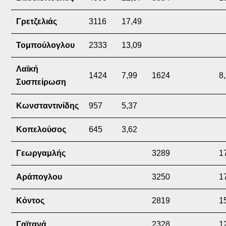
Γρετζελιάς
3116
17,49
Τομπούλογλου
2333
13,09
Λαϊκή
1424
7,99
1624
8
Συσπείρωση
Κωνσταντινίδης
957
5,37
Κοπελούσος
645
3,62
Γεωργαμλής
3289
1
Αράπογλου
3250
1
Κόντος
2819
1
Γαϊτανά
2328
1