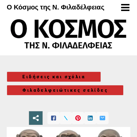
Μετάβαση
Ο Κόσμος της Ν. Φιλαδέλφειας
στο
περιεχόμενο
Ειδήσεις και σχόλια
Φιλαδελφειώτικες σελίδες