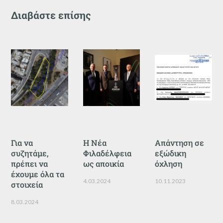
Διαβάστε επίσης
Για να
Η Νέα
Απάντηση σε
συζητάμε,
Φιλαδέλφεια
εξώδικη
πρέπει να
ως αποικία
όχληση
έχουμε όλα τα
4.03.2024
10.11.2023
στοιχεία
8.03.2024