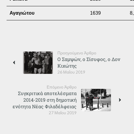
Αγαγιώτου
1639
8
Προηγούμενο Άρθρο
Ο Σαμψών, ο Σίσυφος, ο Δον
Κιχώτης
26 Μαΐου 2019
Επόμενο Άρθρο
Συγκριτικά αποτελέσματα
2014-2019 στη δημοτική
ενότητα Νέας Φιλαδέλφειας
27 Μαΐου 2019