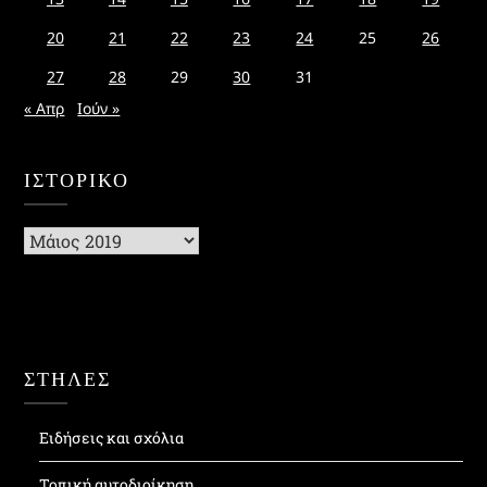
20
21
22
23
24
25
26
27
28
29
30
31
« Απρ
Ιούν »
ΙΣΤΟΡΙΚΌ
Ιστορικό
ΣΤΗΛΕΣ
Ειδήσεις και σχόλια
Τοπική αυτοδιοίκηση