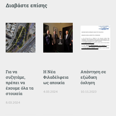
Διαβάστε επίσης
Για να
Η Νέα
Απάντηση σε
συζητάμε,
Φιλαδέλφεια
εξώδικη
πρέπει να
ως αποικία
όχληση
έχουμε όλα τα
4.03.2024
10.11.2023
στοιχεία
8.03.2024