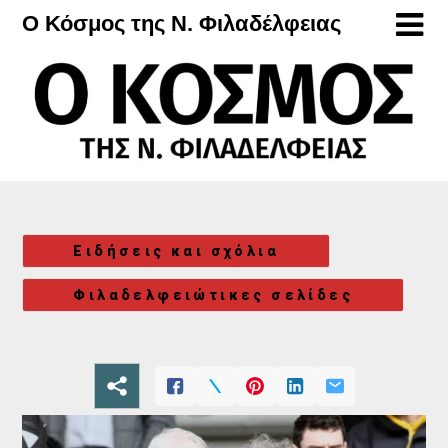
Μετάβαση
Ο Κόσμος της Ν. Φιλαδέλφειας
στο
περιεχόμενο
Ειδήσεις και σχόλια
Φιλαδελφειώτικες σελίδες