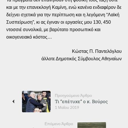
και με την επανεκλογή Καμίνη, ενώ κανένα ενδιαφέρον δε
δείχνει σχετικά για την περίπτωση και η λεγόμενη “Λαϊκή
Συσπείρωση”, κι ας έγιναν οι εργασίες μου 130, 450
ντοσσιέ συνολικά, με βαρύτατο προσωπικό και
οικογενειακό κόστος…
Κώστας Π. Παντελόγλου
άλλοτε Δημοτικός Σύμβουλος Αθηναίων
Προηγούμενο Άρθρο
Τι “επέτυχε” ο κ. Βούρος
1 Μαΐου 2019
Επόμενο Άρθρο