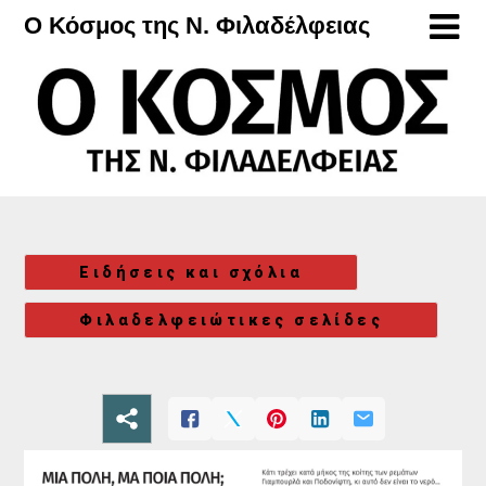
Μετάβαση
Ο Κόσμος της Ν. Φιλαδέλφειας
στο
περιεχόμενο
Ειδήσεις και σχόλια
Φιλαδελφειώτικες σελίδες