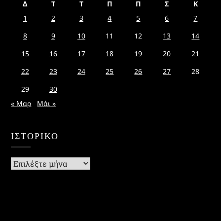
Δ
Τ
Τ
Π
Π
Σ
Κ
1
2
3
4
5
6
7
8
9
10
11
12
13
14
15
16
17
18
19
20
21
22
23
24
25
26
27
28
29
30
« Μαρ
Μάι »
ΙΣΤΟΡΙΚΌ
Ιστορικό