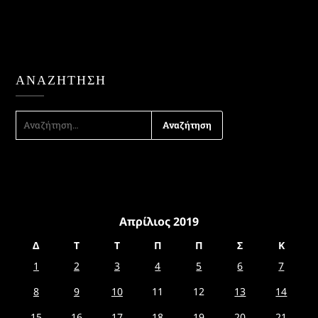
ΑΝΑΖΉΤΗΣΗ
ΑΝΑΖΉΤΗΣΗ
ΓΙΑ:
Απρίλιος 2019
Δ
Τ
Τ
Π
Π
Σ
Κ
1
2
3
4
5
6
7
8
9
10
11
12
13
14
15
16
17
18
19
20
21