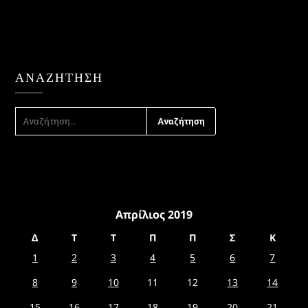
ΑΝΑΖΉΤΗΣΗ
ΑΝΑΖΉΤΗΣΗ
ΓΙΑ:
Απρίλιος 2019
Δ
Τ
Τ
Π
Π
Σ
Κ
1
2
3
4
5
6
7
8
9
10
11
12
13
14
15
16
17
18
19
20
21